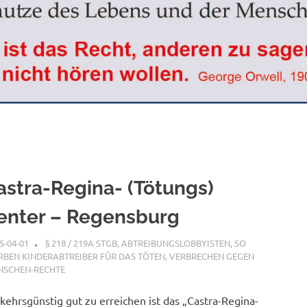
astra-Regina- (Tötungs)
enter – Regensburg
5-04-01
XX
§ 218 / 219A STGB
,
ABTREIBUNGSLOBBYISTEN
,
SO
BEN KINDERABTREIBER FÜR DAS TÖTEN
,
VERBRECHEN GEGEN
NSCHEN-RECHTE
kehrsgünstig gut zu erreichen ist das „Castra-Regina-