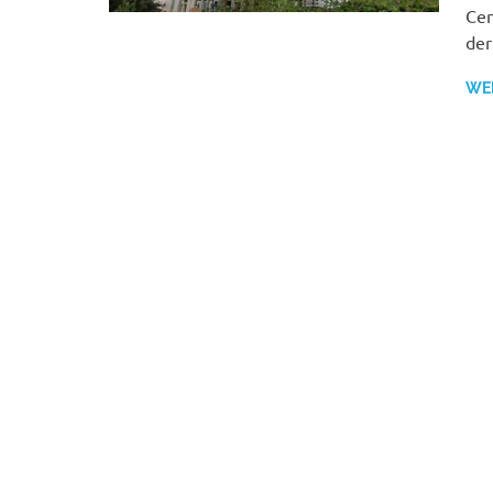
Cen
der
WE