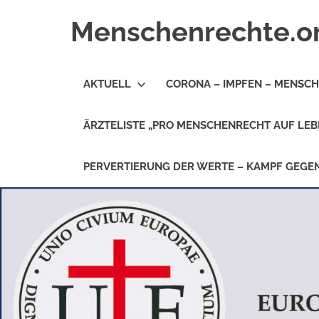
Zum
Menschenrechte.o
Inhalt
springen
Menschenrechte
für
AKTUELL
CORONA – IMPFEN – MENSC
alle
–
für
ÄRZTELISTE „PRO MENSCHENRECHT AUF LEB
Geborene
wie
für
PERVERTIERUNG DER WERTE – KAMPF GEG
Ungeborene