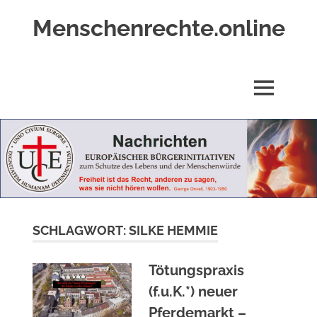
Zum
Menschenrechte.online
Inhalt
springen
Menschenrechte
für
alle
MENÜ
–
für
Geborene
wie
für
Ungeborene
SCHLAGWORT:
SILKE HEMMIE
Tötungspraxis
(f.u.K.*) neuer
Pferdemarkt –