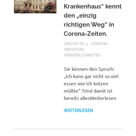
Krankenhaus“ kennt
den „einzig
richtigen Weg“ in
Corona-Zeiten.
2022-01-03
XX
CORONA -
DIKTATUR?
,
PERSÖNLICHKEITEN
Sie kennen den Spruch:
„Ich kann gar nicht so viel
essen wie ich kotzen
müßte“ ?Und damit ist
bereits allesWeiterlesen
WEITERLESEN