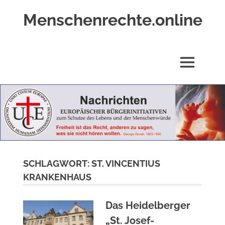
Zum
Menschenrechte.online
Inhalt
springen
Menschenrechte
für
alle
MENÜ
–
für
Geborene
wie
für
Ungeborene
SCHLAGWORT:
ST. VINCENTIUS
KRANKENHAUS
Das Heidelberger
„St. Josef-