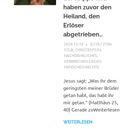
haben zuvor den
Heiland, den
Erlöser
abgetrieben…
2024-12-19
XX
§ 218 / 219A
STGB
,
CHRISTENTUM
,
NACHDENKLICHES
,
VERBRECHEN GEGEN
MENSCHEN-RECHTE
Jesus sagt: „Was ihr dem
geringsten meiner Brüder
getan habt, das habt ihr
mir getan.“ (Matthäus 25,
40) Gerade zuWeiterlesen
WEITERLESEN