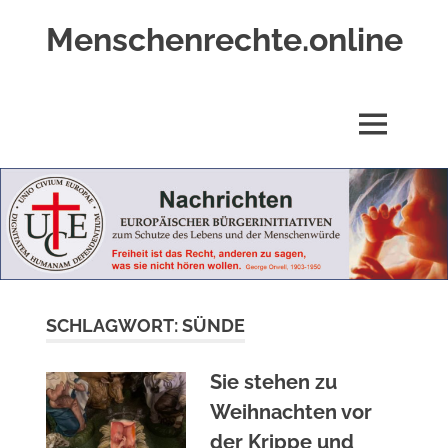
Zum
Menschenrechte.online
Inhalt
springen
Menschenrechte
für
alle
MENÜ
–
für
Geborene
wie
für
Ungeborene
SCHLAGWORT:
SÜNDE
Sie stehen zu
Weihnachten vor
der Krippe und