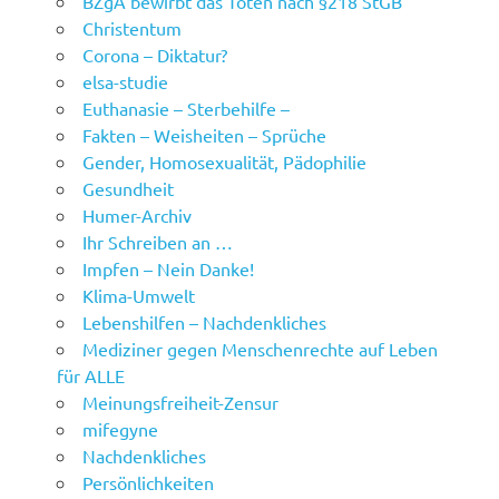
BZgA bewirbt das Töten nach §218 StGB
Christentum
Corona – Diktatur?
elsa-studie
Euthanasie – Sterbehilfe –
Fakten – Weisheiten – Sprüche
Gender, Homosexualität, Pädophilie
Gesundheit
Humer-Archiv
Ihr Schreiben an …
Impfen – Nein Danke!
Klima-Umwelt
Lebenshilfen – Nachdenkliches
Mediziner gegen Menschenrechte auf Leben
für ALLE
Meinungsfreiheit-Zensur
mifegyne
Nachdenkliches
Persönlichkeiten