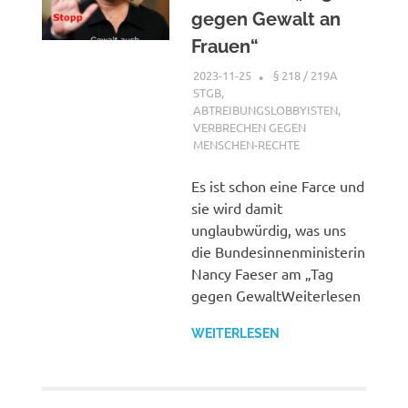
gegen Gewalt an
Frauen“
2023-11-25
XX
§ 218 / 219A
STGB
,
ABTREIBUNGSLOBBYISTEN
,
VERBRECHEN GEGEN
MENSCHEN-RECHTE
Es ist schon eine Farce und
sie wird damit
unglaubwürdig, was uns
die Bundesinnenministerin
Nancy Faeser am „Tag
gegen GewaltWeiterlesen
WEITERLESEN