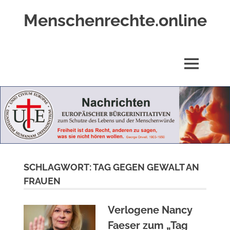
Zum
Menschenrechte.online
Inhalt
springen
Menschenrechte
für
alle
MENÜ
–
für
Geborene
wie
für
Ungeborene
SCHLAGWORT:
TAG GEGEN GEWALT AN
FRAUEN
Verlogene Nancy
Faeser zum „Tag