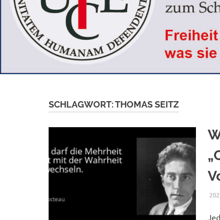
SCHLAGWORT:
THOMAS SEITZ
W
„
V
202
Jed