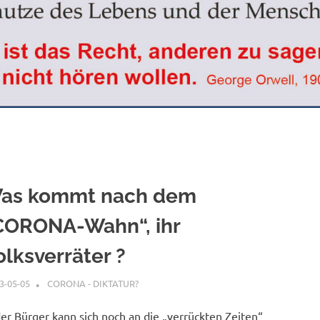
as kommt nach dem
CORONA-Wahn“, ihr
olksverräter ?
3-05-05
XX
CORONA - DIKTATUR?
er Bürger kann sich noch an die „verrückten Zeiten“