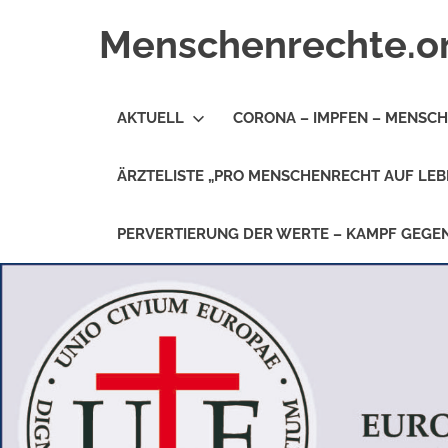
Zum
Menschenrechte.o
Inhalt
springen
Menschenrechte
für
AKTUELL
CORONA – IMPFEN – MENSC
alle
–
für
ÄRZTELISTE „PRO MENSCHENRECHT AUF LEB
Geborene
wie
für
PERVERTIERUNG DER WERTE – KAMPF GEG
Ungeborene