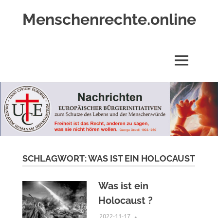
Zum
Menschenrechte.online
Inhalt
springen
Menschenrechte
für
alle
MENÜ
–
für
Geborene
wie
für
Ungeborene
SCHLAGWORT:
WAS IST EIN HOLOCAUST
Was ist ein
Holocaust ?
2022-11-17
XX