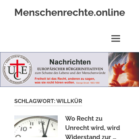
Zum
Menschenrechte.online
Inhalt
springen
Menschenrechte
für
alle
MENÜ
–
für
Geborene
wie
für
Ungeborene
SCHLAGWORT:
WILLKÜR
Wo Recht zu
Unrecht wird, wird
Widerstand zur …