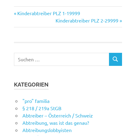
Vorheriger
Beitragsnavigation
Kinderabtreiber PLZ 1-19999
Beitrag:
Nächster
Kinderabtreiber PLZ 2-29999
Beitrag:
Suchen
SUCHEN
nach:
KATEGORIEN
"pro" familia
§ 218 / 219a StGB
Abtreiber – Österreich / Schweiz
Abtreibung, was ist das genau?
Abtreibungslobbyisten