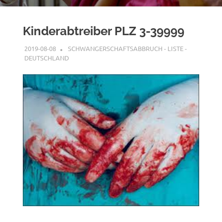
Kinderabtreiber PLZ 3-39999
2019-08-08
G A
SCHWANGERSCHAFTSABBRUCH - LISTE -
DEUTSCHLAND