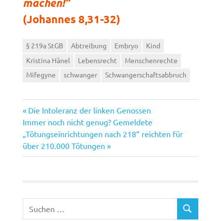
machen!“
(Johannes 8,31-32)
§ 219a StGB
Abtreibung
Embryo
Kind
Kristina Hänel
Lebensrecht
Menschenrechte
Mifegyne
schwanger
Schwangerschaftsabbruch
Vorheriger
Beitragsnavigation
Die Intoleranz der linken Genossen
Nächster
Beitrag:
Immer noch nicht genug? Gemeldete
Beitrag:
„Tötungseinrichtungen nach 218“ reichten für
über 210.000 Tötungen
Suchen
SUCHEN
nach: