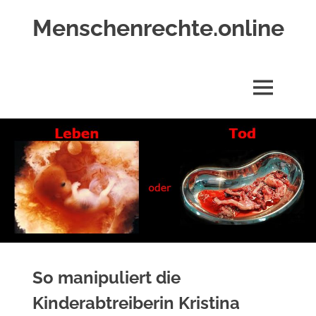
Zum
Menschenrechte.online
Inhalt
springen
Menschenrechte
für
alle
MENÜ
–
für
Geborene
wie
für
Ungeborene
So manipuliert die
Kinderabtreiberin Kristina