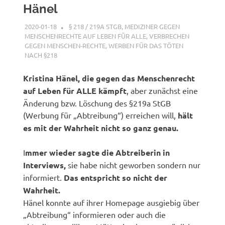
Hänel
2020-01-18
G A
§ 218 / 219A STGB
,
MEDIZINER GEGEN
MENSCHENRECHTE AUF LEBEN FÜR ALLE
,
VERBRECHEN
GEGEN MENSCHEN-RECHTE
,
WERBEN FÜR DAS TÖTEN
NACH §218
Kristina Hänel, die gegen das Menschenrecht
auf Leben für ALLE kämpft
, aber zunächst eine
Änderung bzw. Löschung des §219a StGB
(Werbung für „Abtreibung“) erreichen will,
hält
es mit der Wahrheit nicht so ganz genau.
I
mmer wieder sagte die Abtreiberin in
Interviews,
sie habe nicht geworben sondern nur
informiert.
Das entspricht so nicht der
Wahrheit.
Hänel konnte auf ihrer Homepage ausgiebig über
„Abtreibung“ informieren oder auch die