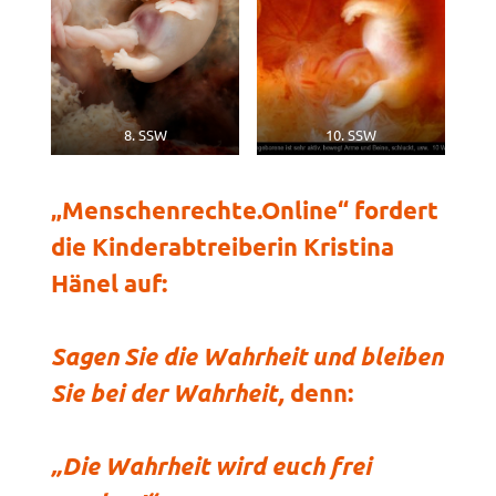
8. SSW
10. SSW
„Menschenrechte.Online“ fordert
die Kinderabtreiberin Kristina
Hänel auf:
Sagen Sie die Wahrheit und bleiben
Sie bei der Wahrheit,
denn:
„Die Wahrheit wird euch frei