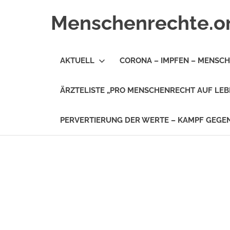
Zum
Menschenrechte.o
Inhalt
springen
Menschenrechte
für
AKTUELL
CORONA – IMPFEN – MENSC
alle
–
für
ÄRZTELISTE „PRO MENSCHENRECHT AUF LEB
Geborene
wie
für
PERVERTIERUNG DER WERTE – KAMPF GEG
Ungeborene