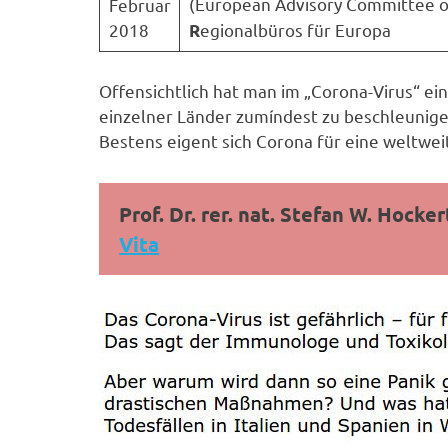
(European Advisory Committee o
Februar
2018
egionalbüros für Europa
R
Offensichtlich hat man im „Corona-Virus“ ei
einzelner Länder zumíndest zu beschleunige
Bestens eigent sich Corona für eine weltw
Prof. Dr. rer. nat. Stefan W. Hocker
Vita