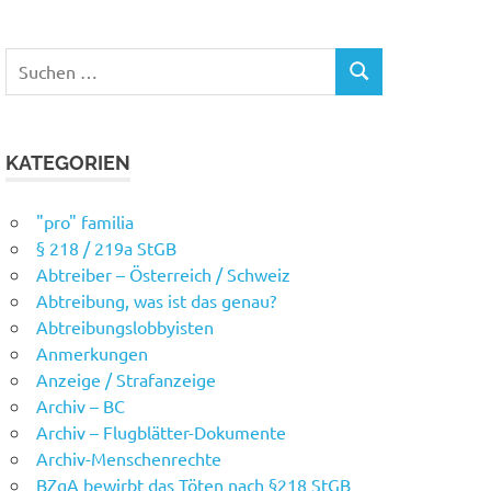
Suchen
SUCHEN
nach:
KATEGORIEN
"pro" familia
§ 218 / 219a StGB
Abtreiber – Österreich / Schweiz
Abtreibung, was ist das genau?
Abtreibungslobbyisten
Anmerkungen
Anzeige / Strafanzeige
Archiv – BC
Archiv – Flugblätter-Dokumente
Archiv-Menschenrechte
BZgA bewirbt das Töten nach §218 StGB