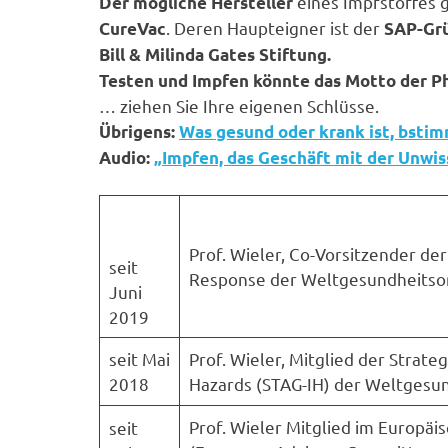
eines Impfstoffes 
Der mögliche Hersteller
. Deren Haupteigner ist der
CureVac
SAP-Gr
Bill & Milinda Gates Stiftung.
Testen und Impfen könnte das Motto der P
… ziehen Sie Ihre eigenen Schlüsse.
Übrigens:
Was gesund oder krank ist, bstim
Audio:
„Impfen, das Geschäft mit der Unwi
Prof. Wieler, Co-Vorsitzender d
seit
Response der Weltgesundheitsor
Juni
2019
seit Mai
Prof. Wieler, Mitglied der Strate
2018
Hazards (STAG-IH) der Welt­gesun
Prof. Wieler Mitglied im Europäi
seit