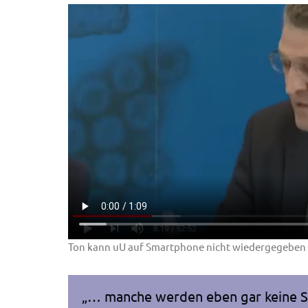
Ton kann uU auf Smartphone nicht wiedergegeben 
„… manche werden eben gar keine S