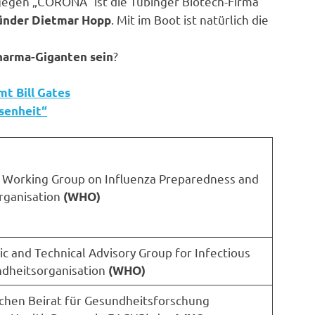
gegen „CORONA“ ist die Tübinger Biotech-Firma
. Mit im Boot ist natürlich die
ünder Dietmar Hopp
?
harma-Giganten sein
mt Bill Gates
ssenheit“
er Working Group on Influenza Preparedness and
ganisation
(WHO)
gic and Technical Advisory Group for Infectious
d­heits­organisation
(WHO)
schen Beirat für Gesundheitsforschung