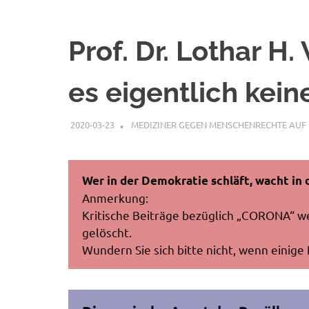
Prof. Dr. Lothar H.
es eigentlich keine
2020-03-23
G A
MEDIZINER GEGEN MENSCHENRECHTE AUF 
Wer in der Demokratie schläft, wacht in d
Anmerkung:
Kritische Beiträge bezüglich „CORONA“ w
gelöscht.
Wundern Sie sich bitte nicht, wenn einige 