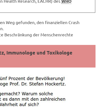
n Health Research, EACHR) des
WHO
nen Weg gefunden, den finanziellen Crash
n.
eite Beschränkung der Menschenrechte
tz,
Immunologe und Toxikologe