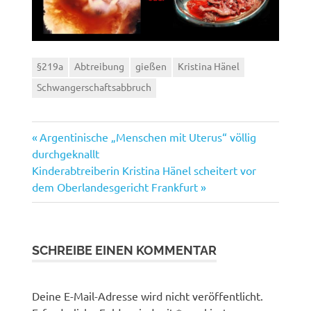
§219a
Abtreibung
gießen
Kristina Hänel
Schwangerschaftsabbruch
Vorheriger
Beitragsnavigation
Argentinische „Menschen mit Uterus“ völlig
Beitrag:
durchgeknallt
Nächster
Kinderabtreiberin Kristina Hänel scheitert vor
Beitrag:
dem Oberlandesgericht Frankfurt
SCHREIBE EINEN KOMMENTAR
Deine E-Mail-Adresse wird nicht veröffentlicht.