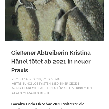
Gießener Abtreiberin Kristina
Hänel tötet ab 2021 in neuer
Praxis
2021-01-14
XX
§ 218 / 219A STGB
,
ABTREIBUNGSLOBBYISTEN
,
MEDIZINER GEGEN
MENSCHENRECHTE AUF LEBEN FÜR ALLE
,
VERBRECHEN
GEGEN MENSCHEN-RECHTE
Bereits Ende Oktober 2020
twitterte die