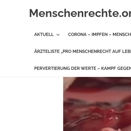
Zum
Menschenrechte.o
Inhalt
springen
Menschenrechte
für
AKTUELL
CORONA – IMPFEN – MENSC
alle
–
für
ÄRZTELISTE „PRO MENSCHENRECHT AUF LEB
Geborene
wie
für
PERVERTIERUNG DER WERTE – KAMPF GEG
Ungeborene