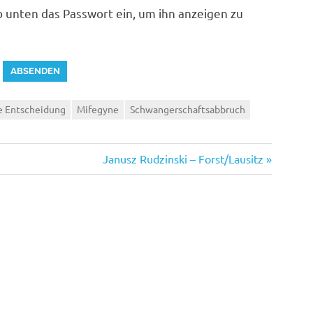
ib unten das Passwort ein, um ihn anzeigen zu
ne Entscheidung
Mifegyne
Schwangerschaftsabbruch
Nächster
Janusz Rudzinski – Forst/Lausitz
Beitrag: