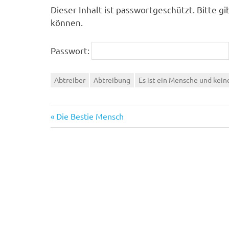
Dieser Inhalt ist passwortgeschützt. Bitte g
können.
Passwort:
Abtreiber
Abtreibung
Es ist ein Mensche und kei
Vorheriger
Beitragsnavigation
Die Bestie Mensch
Beitrag: