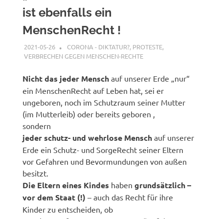
ist ebenfalls ein
MenschenRecht !
2021-05-26
XX
CORONA - DIKTATUR?
,
PROTESTE
,
VERBRECHEN GEGEN MENSCHEN-RECHTE
Nicht das jeder Mensch
auf unserer Erde „nur“
ein MenschenRecht auf Leben hat, sei er
ungeboren, noch im Schutzraum seiner Mutter
(im Mutterleib) oder bereits geboren ,
sondern
jeder schutz- und wehrlose Mensch
auf unserer
Erde ein Schutz- und SorgeRecht seiner Eltern
vor Gefahren und Bevormundungen von außen
besitzt.
Die Eltern eines Kindes
haben
grundsätzlich –
vor dem Staat (!)
– auch das Recht für ihre
Kinder zu entscheiden, ob