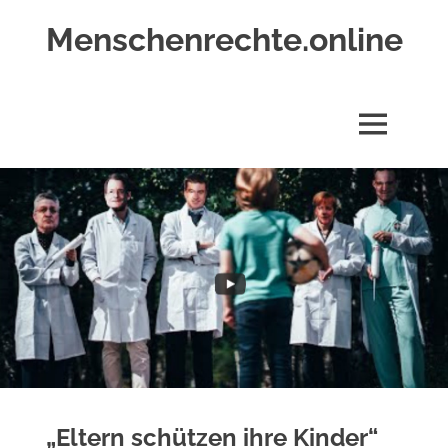
Zum
Menschenrechte.online
Inhalt
springen
Menschenrechte
für
alle
MENÜ
–
für
Geborene
wie
für
Ungeborene
„Eltern schützen ihre Kinder“