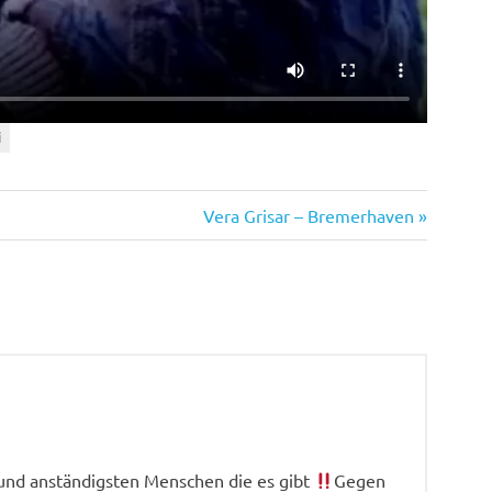
i
Nächster
Vera Grisar – Bremerhaven
Beitrag:
n und anständigsten Menschen die es gibt
Gegen