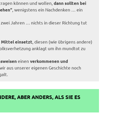
ittragen können und wollen,
dann sollten bei
, wenigstens ein Nachdenken … ein
gehen“
 zwei Jahren … nichts in dieser Richtung tut
, diesen (wie übrigens andere)
 Mittel einsetzt
olksverhetzung anklagt um ihn mundtot zu
einen
nsweisen
verkommenen und
wir aus unserer eigenen Geschichte noch
alt.
DERE, ABER ANDERS, ALS SIE ES