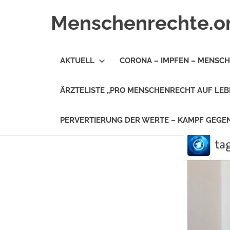
Zum
Menschenrechte.o
Inhalt
springen
Menschenrechte
für
AKTUELL
CORONA – IMPFEN – MENSC
alle
–
für
ÄRZTELISTE „PRO MENSCHENRECHT AUF LEB
Geborene
wie
für
PERVERTIERUNG DER WERTE – KAMPF GEG
Ungeborene