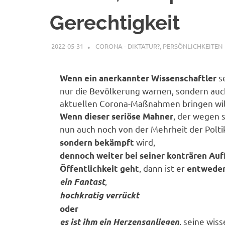
Gerechtigkeit
2022-05-31
XX
CORONA - DIKTATUR?
,
PERSÖNLICHKEITEN
s
Wenn ein anerkannter Wissenschaftler
nur die Bevölkerung warnen, sondern auc
aktuellen Corona-Maßnahmen bringen wil
, der wegen 
Wenn dieser seriöse Mahner
nun auch noch von der Mehrheit der Polti
wird,
sondern bekämpft
dennoch weiter bei seiner konträren Auff
, dann ist er
Öffentlichkeit geht
entwede
,
ein Fantast
hochkratig verrückt
oder
, seine wis
es ist ihm ein Herzensanliegen