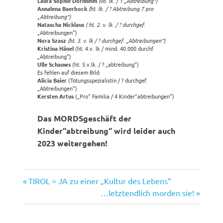
Laura Sophie Dornheim
(vo. lk. / 1 „Abtreibung“)
Annalena Baerbock
(ht. lk. / ? Abtreibung 7 pro
„Abtreibung“)
Natascha Nicklaus
( ht. 2. v. lk. / ? durchgef.
„Abtreibungen“)
Nora Szasz
(ht. 3. v. lk / ? durchgef. „Abtreibungen“)
Kristina Hänel
(ht. 4.v. lk / mind. 40.000 durchf.
„Abtreibung“)
Ulle Schauws
(ht. 5.v.lk. / ? „abtreibung“)
Es fehlen auf diesem Bild:
Alicia Baier
(Tötungsspezialistin / ? durchgef.
„Abtreibungen“)
Kersten Artus
(„Pro“ Familia / 4 Kinder“abtreibungen“)
Das MORDSgeschäft der
Kinder“abtreibung“ wird leider auch
2023 weitergehen!
Vorheriger
Beitragsnavigation
TIROL = JA zu einer „Kultur des Lebens“
Beitrag:
Nächster
…letztendlich morden sie!
Beitrag: