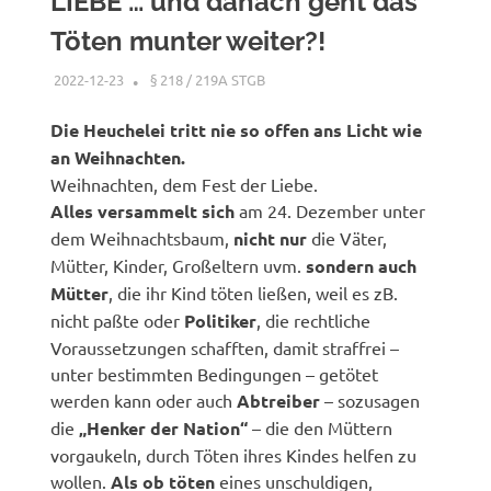
LIEBE … und danach geht das
Töten munter weiter?!
2022-12-23
XX
§ 218 / 219A STGB
Die Heuchelei tritt nie so offen ans Licht wie
an Weihnachten.
Weihnachten, dem Fest der Liebe.
Alles versammelt sich
am 24. Dezember unter
dem Weihnachtsbaum,
nicht nur
die Väter,
Mütter, Kinder, Großeltern uvm.
sondern auch
Mütter
, die ihr Kind töten ließen, weil es zB.
nicht paßte oder
Politiker
, die rechtliche
Voraussetzungen schafften, damit straffrei –
unter bestimmten Bedingungen – getötet
werden kann oder auch
Abtreiber
– sozusagen
die
„Henker der Nation“
– die den Müttern
vorgaukeln, durch Töten ihres Kindes helfen zu
wollen.
Als ob töten
eines unschuldigen,