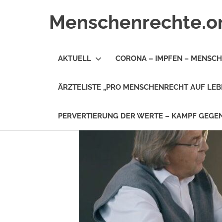
Zum
Menschenrechte.o
Inhalt
springen
Menschenrechte
für
AKTUELL
CORONA – IMPFEN – MENSC
alle
–
für
ÄRZTELISTE „PRO MENSCHENRECHT AUF LEB
Geborene
wie
für
PERVERTIERUNG DER WERTE – KAMPF GEG
Ungeborene