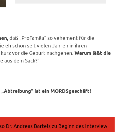
daß „ProFamila“ so vehement für die
hen,
e eh schon seit vielen Jahren in ihren
kurz vor die Geburt nachgehen.
Warum läßt die
ze aus dem Sack?“
:
„Abtreibung“ ist ein MORDSgeschäft!
so Dr. Andreas Bartels zu Beginn des Interview