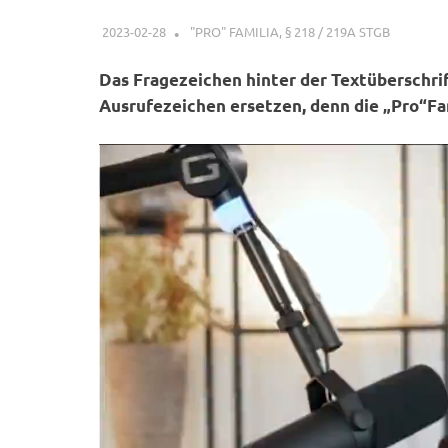
2023-02-28
XX
"PRO" FAMILIA
,
§ 218 / 219A STGB
Das Fragezeichen hinter der Textüberschrif
Ausrufezeichen ersetzen, denn die „Pro“Fam