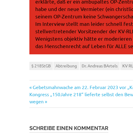
erklärte, daß er ein ambupaltes OP-Zent
habe und der neue Vermieter (ein christli
seinem OP-Zentrum keine Schwangerscha
Im Interview stellt man leider schnell fest
stellvertretender Vorsitzender der KV-RLP
Wenigstens objektiv hätte er moderieren
das Menschenrecht auf Leben für ALLE se
§ 218StGB
Abtreibung
Dr. Andreas BArtels
KV R
Vorheriger
Beitragsnavigation
Gebetsmahnwache am 22. Februar 2023 vor „K
Nächster
Beitrag:
Kongress „150Jahre 218“ lieferte selbst den Bewe
Beitrag:
wegen
SCHREIBE EINEN KOMMENTAR