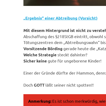
„Ergebnis“ einer Abtreibung (Vorsicht)
Mit diesem Hintergrund ist nicht zu verste
Abschaffung des §218StGB eintritt, obwohl si
Tötungszentren dem „Abtreibungswahn“ bis 
gerade heute die „Kat
Vorsitzende Börding
steckt dahinter?
Welche Strategie
gute für ungeborene Kinder!
Sicher keine
Einer der Gründe dürfte der Mammon, denn
Doch
läßt seiner nicht spotten!!
GOTT
Es ist schon merkwürdig, wie
Anmerkung: