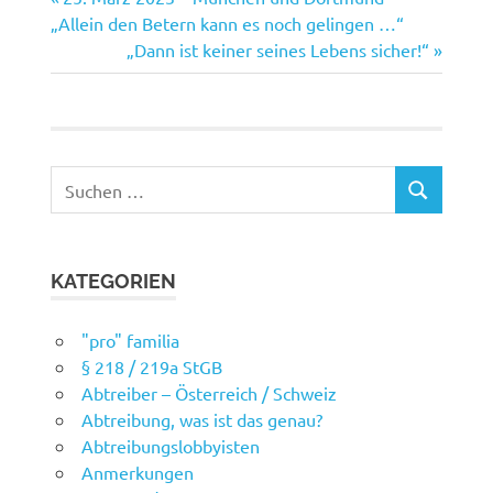
Beitragsnavigation
Beitrag:
„Allein den Betern kann es noch gelingen …“
Nächster
„Dann ist keiner seines Lebens sicher!“
Beitrag:
Suchen
SUCHEN
nach:
KATEGORIEN
"pro" familia
§ 218 / 219a StGB
Abtreiber – Österreich / Schweiz
Abtreibung, was ist das genau?
Abtreibungslobbyisten
Anmerkungen