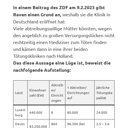
In einem Beitrag des ZDF am 9.2.2023 gibt
Raven einen Grund an,
weshalb sie die Klinik in
Deutschland eröffnet hat:
Viele abtreibungswillige Mütter könnten, wegen
den angeblich zu großen Versorgungslücken nicht
rechtzeitig einen Mediziner zum Töten finden
und kämen dann in eine ihrer beiden
Tötungskliniken nach Holland.
Das diese Aussage eine Lüge ist, beweist die
nachfolgende Aufstellung:
Abtreib
1 Abtreiber/
jährliche
Einwohner
er/
Land
Einrichtungen
Tötungska
zahl (EW)
Einricht
auf
paiität
ungen
Luxem
640.000
8
80.000
24.000
burg
Deuts
864
96.300 (bei
2.5 – 3.6
83.200.000