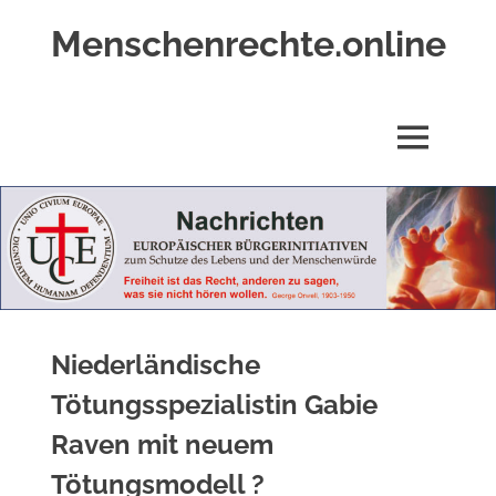
Zum
Menschenrechte.online
Inhalt
springen
Menschenrechte
für
alle
MENÜ
–
für
Geborene
wie
für
Ungeborene
Niederländische
Tötungsspezialistin Gabie
Raven mit neuem
Tötungsmodell ?