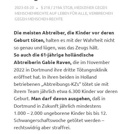
2023-03-20
XX
§ 218 / 219A STGB
,
MEDIZINER GEGEN
MENSCHENRECHTE AUF LEBEN FÜR ALLE
,
VERBRECHEN
GEGEN MENSCHEN-RECHTE
Die meisten Abtreiber, die Kinder vor deren
Geburt töten,
halten es mit der Wahrheit nicht
so genau und lügen, was das Zeugs hält.
So auch die 61-jährige holländische
Abtreiberin Gabie Raven,
die im November
2022 in Dortmund ihre dritte Tötungnsklinik
eröffnet hat. In ihren beiden in Holland
betriebenen „Abtreibungs-KZs“ tötet sie mit
ihrem Team jährlich etwa 6.300 Kinder vor deren
Geburt.
Man darf davon ausgehen,
daß in
Dortmund in Zukunft jährlich mindestens
1.000 – 2.000 ungeborene Kinder bis bis 12.
Schwangerschaftswoche getötet werden –
rechtswidrig aber straffrei.