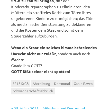
StGB zu Fall zu bringen,
dh.: den
Kinderschutzparagraphen zu eliminieren; den
Müttern ein straffreies Recht zum Töten ihres
ungeborenen Kindern zu ermöglichen; das Töten
als medizinische Dienstleistung zu deklarieren
und die Kosten dem Staat und somit dem
Steuerzahler aufzubürden.
Wenn ein Staat ein solches himmelschreiendes
Unrecht nicht nur zuläßt
, sondern auch noch
fördert,
Gnade ihm GOTT!
GOTT läßt seiner nicht spotten!
§218 StGB
Abtreibung
Dortmund
Gabie Raven
Schwangerschaftsabbruch
Vorheriger
25. März 2023 – München und Dortmund –