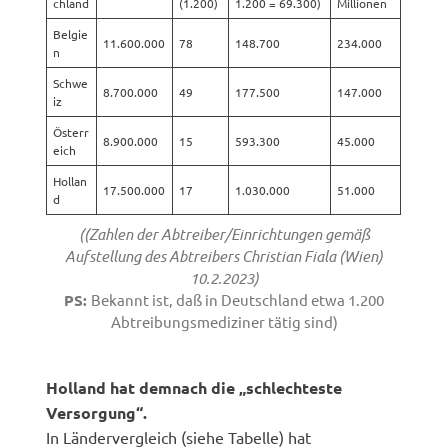
chland
(1.200)
1.200 = 69.300)
Millionen
Belgie
11.600.000
78
148.700
234.000
n
Schwe
8.700.000
49
177.500
147.000
iz
Österr
8.900.000
15
593.300
45.000
eich
Hollan
17.500.000
17
1.030.000
51.000
d
((Zahlen der Abtreiber/Einrichtungen gemäß
Aufstellung des Abtreibers Christian Fiala (Wien)
10.2.2023)
PS:
Bekannt ist, daß in Deutschland etwa 1.200
Abtreibungsmediziner tätig sind)
Holland hat demnach die „schlechteste
Versorgung“.
In Ländervergleich (siehe Tabelle) hat