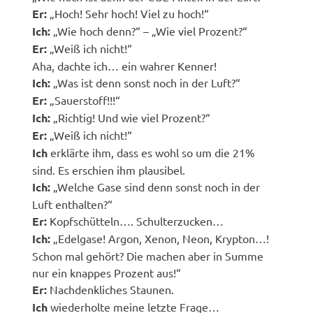
Er:
„Hoch! Sehr hoch! Viel zu hoch!“
Ich:
„Wie hoch denn?“ – „Wie viel Prozent?“
Er:
„Weiß ich nicht!“
Aha, dachte ich… ein wahrer Kenner!
Ich:
„Was ist denn sonst noch in der Luft?“
Er:
„Sauerstoff!!!“
Ich:
„Richtig! Und wie viel Prozent?“
Er:
„Weiß ich nicht!“
Ich
erklärte ihm, dass es wohl so um die 21%
sind. Es erschien ihm plausibel.
Ich:
„Welche Gase sind denn sonst noch in der
Luft enthalten?“
Er:
Kopfschütteln…. Schulterzucken…
Ich:
„Edelgase! Argon, Xenon, Neon, Krypton…!
Schon mal gehört? Die machen aber in Summe
nur ein knappes Prozent aus!“
Er:
Nachdenkliches Staunen.
Ich
wiederholte meine letzte Frage…