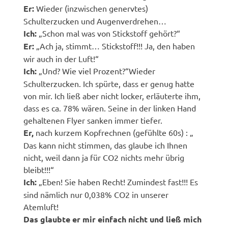
Er:
Wieder (inzwischen genervtes)
Schulterzucken und Augenverdrehen…
Ich:
„Schon mal was von Stickstoff gehört?“
Er:
„Ach ja, stimmt… Stickstoff!!! Ja, den haben
wir auch in der Luft!“
Ich:
„Und? Wie viel Prozent?“Wieder
Schulterzucken. Ich spürte, dass er genug hatte
von mir. Ich ließ aber nicht locker, erläuterte ihm,
dass es ca. 78% wären. Seine in der linken Hand
gehaltenen Flyer sanken immer tiefer.
Er,
nach kurzem Kopfrechnen (gefühlte 60s) : „
Das kann nicht stimmen, das glaube ich Ihnen
nicht, weil dann ja für CO2 nichts mehr übrig
bleibt!!!“
Ich:
„Eben! Sie haben Recht! Zumindest fast!!! Es
sind nämlich nur 0,038% CO2 in unserer
Atemluft!
Das glaubte er mir einfach nicht und ließ mich