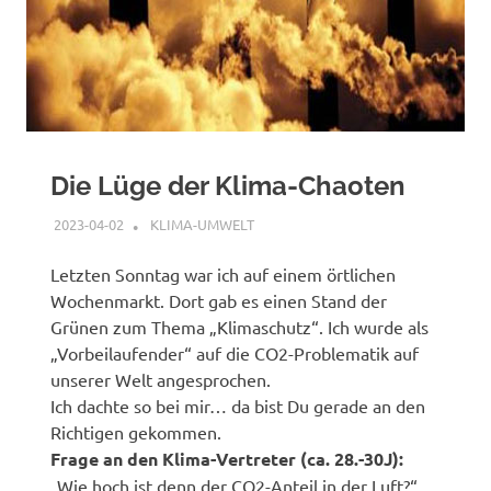
Die Lüge der Klima-Chaoten
2023-04-02
XX
KLIMA-UMWELT
Letzten Sonntag war ich auf einem örtlichen
Wochenmarkt. Dort gab es einen Stand der
Grünen zum Thema „Klimaschutz“. Ich wurde als
„Vorbeilaufender“ auf die CO2-Problematik auf
unserer Welt angesprochen.
Ich dachte so bei mir… da bist Du gerade an den
Richtigen gekommen.
Frage an den Klima-Vertreter (ca. 28.-30J):
„Wie hoch ist denn der CO2-Anteil in der Luft?“