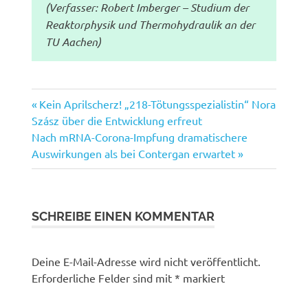
(Verfasser: Robert Imberger – Studium der
Reaktorphysik und Thermohydraulik an der
TU Aachen)
Vorheriger
Beitragsnavigation
Kein Aprilscherz! „218-Tötungsspezialistin“ Nora
Beitrag:
Szász über die Entwicklung erfreut
Nächster
Nach mRNA-Corona-Impfung dramatischere
Beitrag:
Auswirkungen als bei Contergan erwartet
SCHREIBE EINEN KOMMENTAR
Deine E-Mail-Adresse wird nicht veröffentlicht.
Erforderliche Felder sind mit
*
markiert