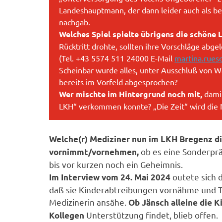
Landeshauptmann, der dann leider auch als be
nachgab.
Welches Spiel spielte übrigens die schöne
Rücktritt drohte, sollten ihre Vorschläge abg
(Tel. +43 5574 511 24000 E-Mail
martina.rues
Scheinbar wurde alles, unter Ausschluß von 
bereits im Vorfeld abgesprochen?
Wer mischte im Hintergrund noch mit,
damit
LKH“ verkommen konnte? „Die Zeit“ wird die
Welche(r) Mediziner nun im LKH Bregenz di
ob es eine Sonderpr
vornimmt/vornehmen,
bis vor kurzen noch ein Geheimnis.
outete sich 
Im Interview vom 24. Mai 2024
daß sie Kinderabtreibungen vornähme und Tö
Medizinerin ansähe.
Ob Jänsch alleine die 
Unterstützung findet, blieb offen.
Kollegen