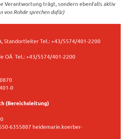
ie Verantwortung trägt, sondern ebenfalls aktiv
n von Rohde sprechen dafür)
, Standortleiter Tel.: +43/5574/401-2200
nde OÄ Tel.: +43/5574/401-2200
70870
/401-0
ch (Bereichsleitung)
-0
/650-6355887 heidemarie.koerber-