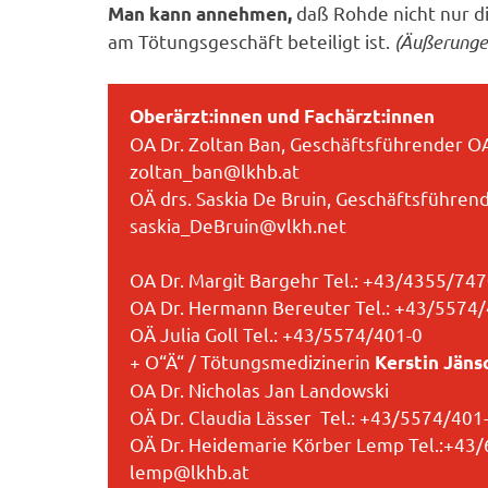
daß Rohde nicht nur d
Man kann annehmen,
am Tötungsgeschäft beteiligt ist.
(Äußerunge
Oberärzt:innen und Fachärzt:innen
OA Dr. Zoltan Ban, Geschäftsführender OA
zoltan_ban@lkhb.at
OÄ drs. Saskia De Bruin, Geschäftsführe
saskia_DeBruin@vlkh.net
OA Dr. Margit Bargehr Tel.: +43/4355/74
OA Dr. Hermann Bereuter Tel.: +43/5574
OÄ Julia Goll Tel.: +43/5574/401-0
+ O“Ä“ / Tötungsmedizinerin
Kerstin Jäns
OA Dr. Nicholas Jan Landowski
OÄ Dr. Claudia Lässer Tel.: +43/5574/401
OÄ Dr. Heidemarie Körber Lemp Tel.:+43
lemp@lkhb.at