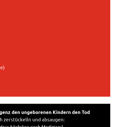
de)
egenz den ungeborenen Kindern den Tod
ch zerstückelln und absaugen:
ondern höchsten noch Mediziner)