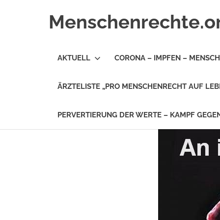
Zum
Menschenrechte.o
Inhalt
springen
Menschenrechte
für
AKTUELL
CORONA – IMPFEN – MENSC
alle
–
für
ÄRZTELISTE „PRO MENSCHENRECHT AUF LEB
Geborene
wie
für
PERVERTIERUNG DER WERTE – KAMPF GEG
Ungeborene