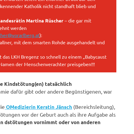
kennender Katholik nicht standhaft blieb und
 Landesrätin Martina Rüscher
– die gar mit
elehnt werden
cher@vorarlberg.at
):
Wallner, mit dem smarten Rohde ausgehandelt und
 das LKH Bregenz so schnell zu einem „Babycaust
 Namen der Menschenverachter preisgeben!!!
e Kindstötung(en) tatsächlich
ämie dafür gibt oder andere Begünstigenen, war
die
(Bereichsleitung),
OMedizierin Kerstin Jänsch
tungen vor der Geburt auch als ihre Aufgabe als
Kin dstötungen vornimmt oder von anderen