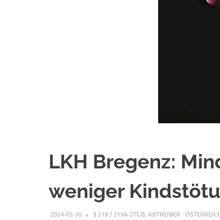
LKH Bregenz: Min
weniger Kindstötu
2024-05-30
XX
§ 218 / 219A STGB
,
ABTREIBER - ÖSTERREIC