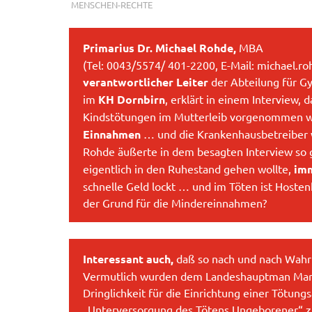
MENSCHEN-RECHTE
Primarius Dr. Michael Rohde,
MBA
(Tel: 0043/5574/ 401-2200, E-Mail: michael.ro
verantwortlicher Leiter
der Abteilung für G
im
KH Dornbirn
, erklärt in einem Interview,
Kindstötungen im Mutterleib vorgenommen 
Einnahmen
… und die Krankenhausbetreiber w
Rohde äußerte in dem besagten Interview so
eigentlich in den Ruhestand gehen wollte,
imm
schnelle Geld lockt … und im Töten ist Hosten
der Grund für die Mindereinnahmen?
Interessant auch,
daß so nach und nach Wahr
Vermutlich wurden dem Landeshauptman Marku
Dringlichkeit für die Einrichtung einer Tötu
„Unterversorgung des Tötens Ungeborener“ zu