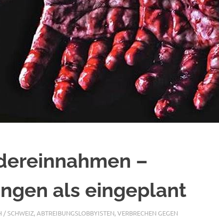
dereinnahmen –
ngen als eingeplant
H / SCHWEIZ
,
ABTREIBUNGSLOBBYISTEN
,
VERBRECHEN GEGEN