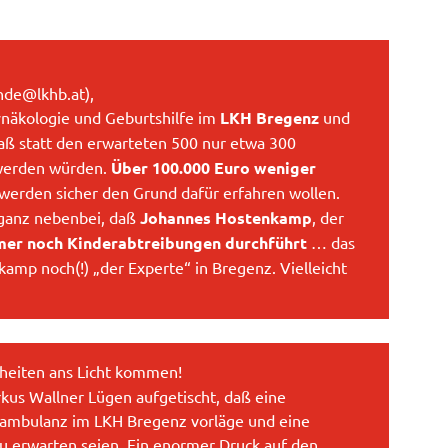
hde@lkhb.at),
ynäkologie und Geburtshilfe im
LKH Bregenz
und
 daß statt den erwarteten 500 nur etwa 300
werden würden.
Über 100.000 Euro weniger
erden sicher den Grund dafür erfahren wollen.
 ganz nebenbei, daß
Johannes Hostenkamp
, der
er noch Kinderabtreibungen durchführt
… das
kamp noch(!) „der Experte“ in Bregenz. Vielleicht
heiten ans Licht kommen!
s Wallner Lügen aufgetischt, daß eine
ngsambulanz im LKH Bregenz vorläge und eine
 erwarten seien. Ein enormer Druck auf den