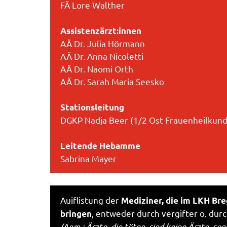
FÄ Lore Walther
Assistenzärzt:innen
AÄ Dr. Julia Hörmann
AÄ Dr. Anna Nicoletti
AÄ Dr. Naomi Orth
AÄ Dr. Sarah Maria Seesko
Stationsleitung
DGKP Nadja Beer (1/2 Ost Frauenheilkun
Leitende Hebamme
Sabrina Mayer
Auiflistung der
Mediziner, die im LKH Br
, entweder durch vergifter o. dur
bringen
(Anm.: Ärzte, die töten, sind keine Ärzte, s