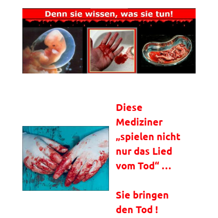
Diese
Mediziner
„spielen nicht
nur das Lied
vom Tod“ …
Sie bringen
den Tod !