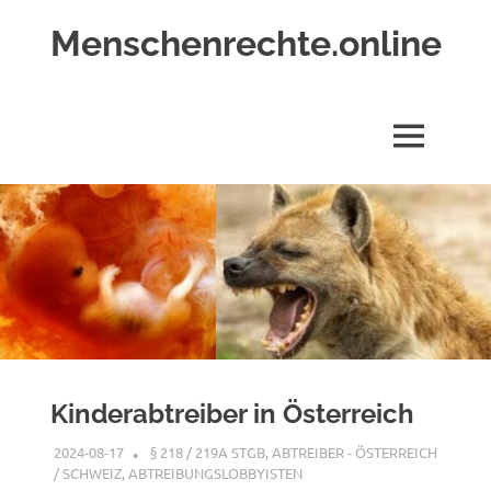
Zum
Menschenrechte.online
Inhalt
springen
Menschenrechte
für
alle
MENÜ
–
für
Geborene
wie
für
Ungeborene
Kinderabtreiber in Österreich
2024-08-17
XX
§ 218 / 219A STGB
,
ABTREIBER - ÖSTERREICH
/ SCHWEIZ
,
ABTREIBUNGSLOBBYISTEN