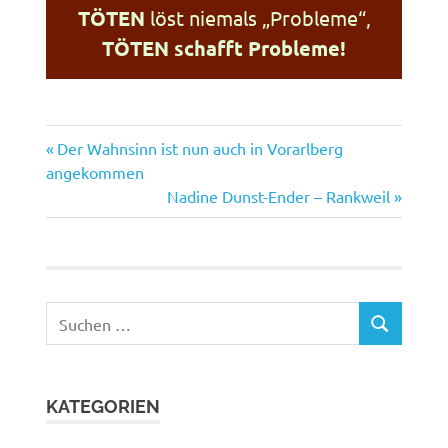
TÖTEN
löst niemals „Probleme“,
TÖTEN schafft Probleme!
Vorheriger
Beitragsnavigation
Der Wahnsinn ist nun auch in Vorarlberg
Beitrag:
angekommen
Nächster
Nadine Dunst-Ender – Rankweil
Beitrag:
Suchen
SUCHEN
nach:
KATEGORIEN