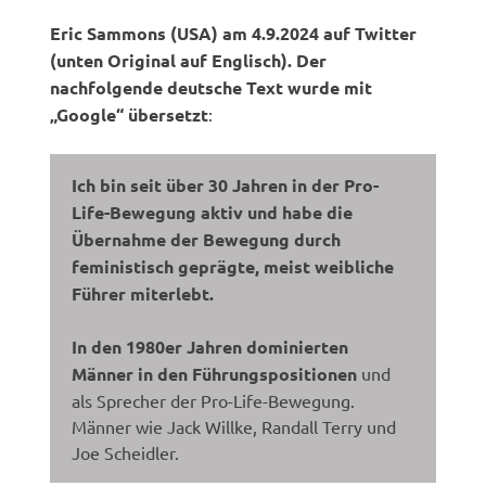
Eric Sammons (USA) am 4.9.2024 auf Twitter
(unten Original auf Englisch). Der
nachfolgende deutsche Text wurde mit
„Google“ übersetzt
:
Ich bin seit über 30 Jahren in der Pro-
Life-Bewegung aktiv und habe die
Übernahme der Bewegung durch
feministisch geprägte, meist weibliche
Führer miterlebt.
In den 1980er Jahren dominierten
Männer in den Führungspositionen
und
als Sprecher der Pro-Life-Bewegung.
Männer wie Jack Willke, Randall Terry und
Joe Scheidler.