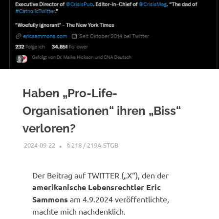
Haben „Pro-Life-
Organisationen“ ihren „Biss“
verloren?
2024-09-22
XX
§ 218 / 219A STGB
Der Beitrag auf TWITTER („X“), den der
amerikanische Lebensrechtler Eric
Sammons
am 4.9.2024 veröffentlichte,
machte mich nachdenklich.