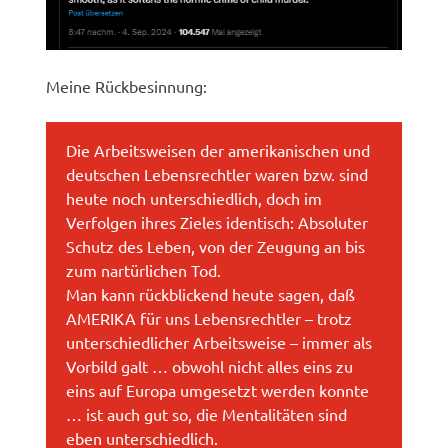
Meine Rückbesinnung:
Die Arbeitsweisen der amerikanischen und
deutschen Lebensrechtler waren bzw. sind
heute noch unterschiedlich, doch im
Verfolgen ihres Zieles identisch: Absoluter
Schutz des Leben, von der Zeugung an bis
zum nartürlichen Tod.
Man kann rückblickend heute sagen, daß
AMERIKA für uns Lebensrechtler – trotz
unterschiedlicher Arbeitsweise – immer als
Vorbild galt … obwohl nicht alles eins zu
eins auf Europa umgesetzt werden konnte
… ist auch gut so, die Mentalitäten sind
eben unterschiedlich.