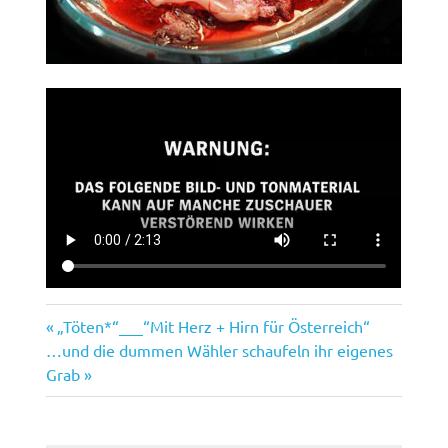
Vorheriger
Beitragsnavigation
„Töten*“___“Mit Herz + Hirn für Österreich“
Nächster
Beitrag:
…und die dummen Wähler schaufeln ihr eigenes
Beitrag:
Grab