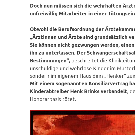
Doch nun müssen sich die wehrhaften Ärzt
unfreiwillig Mitarbeiter in einer Tötungsei
Obwohl die Berufsordnung der Ärztekammer
„Ärztinnen und Ärzte sind grundsätzlich ve
Sie können nicht gezwungen werden, eine
ihn zu unterlassen. Der Schwangerschaftsa
beschreitet die Klinikleit
Bestimmungen“,
unschuldige und wehrlose Kinder im Mutterl
sondern im eigenem Haus dem „Henker“ zu
Mit einem sogenannten Konsiliarvertrag hat
, d
Kinderabtreiber Henk Brinks verbandelt
Honorarbasis tötet.