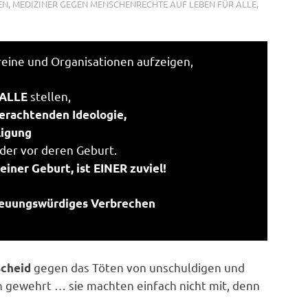
EN
,
MEDIZINER GEGEN MENSCHENRECHTE AUF LEBEN FÜR ALLE
,
reine und Organisationen aufzeigen,
stellen,
 ALLE
erachtenden Ideologie,
ligung
der vor deren Geburt.
einer Geburt, ist EINER zuviel!
euungswürdiges Verbrechen
gegen das Töten von unschuldigen und
scheid
h gewehrt … sie machten einfach nicht mit, denn