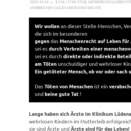
2024-10-24
XX
§ 218 / 219A STGB
,
ABTREIBUNGSLOBBYIST
VERBRECHEN GEGEN MENSCHEN-RECHTE
an dieser Stelle Menschen, Ve
Wir wollen
die sich im besonderen
das
gegen
Menschenrecht auf Leben für
sei es
durch Verbreiten einer menschenv
sei es durch
direkte oder indirekte Betei
unschuldiger und wehrloser Kin
am Töten
Ein getöteter Mensch, ob vor oder nach s
Das
ist ein
Töten von Menschen
verabsch
und
!
keine gute Tat
Lange haben sich Ärzte im Klinikum Lüden
wehrlosen Kindern im Mutterleib erfolgreic
sie sind Ärzte und
Ärzte sind für das Leben!