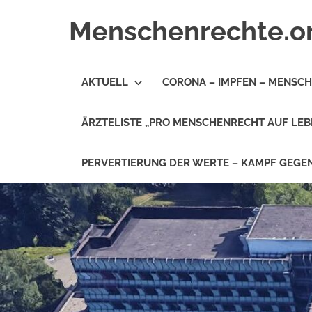
Zum
Menschenrechte.o
Inhalt
springen
Menschenrechte
für
AKTUELL
CORONA – IMPFEN – MENSC
alle
–
für
ÄRZTELISTE „PRO MENSCHENRECHT AUF LEB
Geborene
wie
für
PERVERTIERUNG DER WERTE – KAMPF GEG
Ungeborene