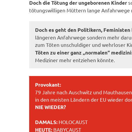
s
Doch die Tötung der ungeborenen Kinder
tötungswilligen Müttern lange Anfahrwege
Doch es geht den Politikern, Feministe
längeren Anfahrwege sondern mehr darum, 
zum Töten unschuldiger und wehrloser Ki
Töten zu einer ganz „normalen“ medizin
Mediziner mehr entziehen könnte.
Provokant:
79 Jahre nach Auschwitz und Mauthausen 
in den meisten Ländern der EU wieder do
NIE WIEDER?
HOLOCAUST
DAMALS:
BABYCAUST
HEUTE: