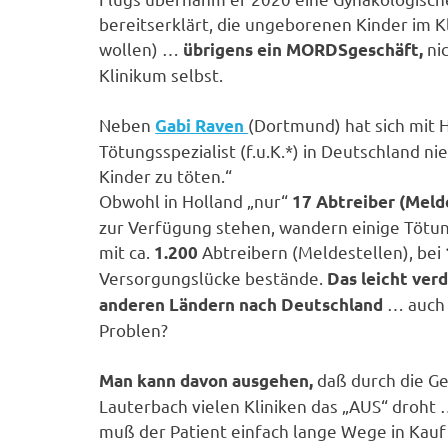
bereitserklärt, die ungeborenen Kinder im K
wollen) …
nic
übrigens ein MORDSgeschäft,
Klinikum selbst.
Neben
(Dortmund) hat sich mit 
Gabi Raven
Tötungsspezialist (f.u.K.*) in Deutschland n
Kinder zu töten.“
Obwohl in Holland „nur“
17 Abtreiber (Meld
zur Verfügung stehen, wandern einige Tötun
mit ca.
Abtreibern (Meldestellen), bei
1.200
Versorgungslücke bestände.
Das leicht ver
… auch 
anderen Ländern nach Deutschland
Problen?
daß durch die Ge
Man kann davon ausgehen,
Lauterbach vielen Kliniken das „AUS“ droht
muß der Patient einfach lange Wege in Ka