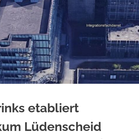
inks etabliert
ikum Lüdenscheid