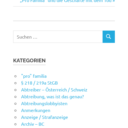
„Pro Familia“ und die Geschäfte mit dem Tod
Beitrag:
Suchen
SUCHEN
nach:
KATEGORIEN
"pro" familia
§ 218 / 219a StGB
Abtreiber – Österreich / Schweiz
Abtreibung, was ist das genau?
Abtreibungslobbyisten
Anmerkungen
Anzeige / Strafanzeige
Archiv – BC