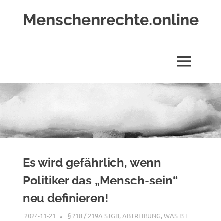
Zum
Menschenrechte.online
Inhalt
springen
Menschenrechte
für
alle
MENÜ
–
für
Geborene
wie
für
Ungeborene
Es wird gefährlich, wenn
Politiker das „Mensch-sein“
neu definieren!
2024-11-21
XX
§ 218 / 219A STGB
,
ABTREIBUNG, WAS IST