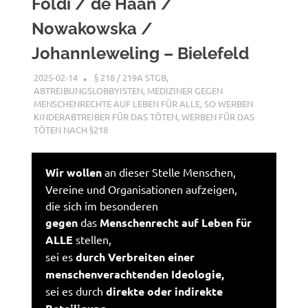
Földi / de Haan /
Nowakowska /
Johannleweling – Bielefeld
2025-02-14
XX
§ 218 / 219A STGB
,
ABTREIBUNGSLOBBYISTEN
,
MEDIZINER GEGEN
MENSCHENRECHTE AUF LEBEN FÜR ALLE
,
SO WERBEN
KINDERABTREIBER FÜR DAS TÖTEN
,
WERBEN FÜR DAS
TÖTEN NACH §218
Wir wollen
an dieser Stelle Menschen,
Vereine und Organisationen aufzeigen,
die sich im besonderen
gegen
das
Menschenrecht auf Leben für
ALLE
stellen,
sei es
durch Verbreiten einer
menschenverachtenden Ideologie,
sei es durch
direkte oder indirekte