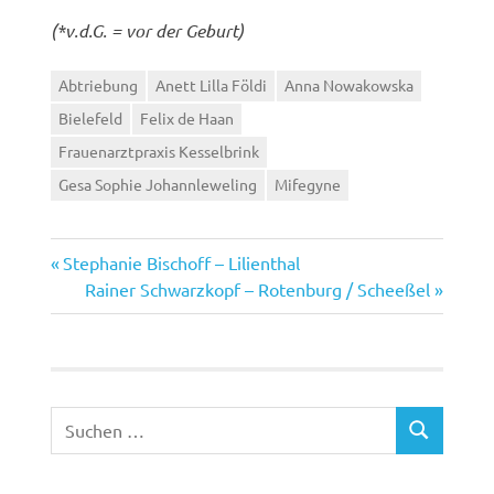
(*v.d.G. = vor der Geburt)
Abtriebung
Anett Lilla Földi
Anna Nowakowska
Bielefeld
Felix de Haan
Frauenarztpraxis Kesselbrink
Gesa Sophie Johannleweling
Mifegyne
Vorheriger
Beitragsnavigation
Stephanie Bischoff – Lilienthal
Beitrag:
Nächster
Rainer Schwarzkopf – Rotenburg / Scheeßel
Beitrag:
Suchen
SUCHEN
nach: