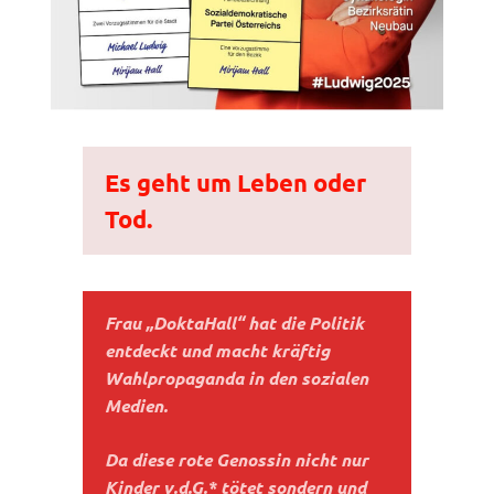
Es geht um Leben oder
Tod.
Frau „DoktaHall“ hat die Politik
entdeckt und macht kräftig
Wahlpropaganda in den sozialen
Medien.
Da diese rote Genossin nicht nur
Kinder v.d.G.* tötet sondern und