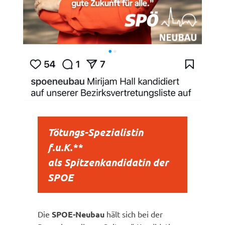
Tötungs-Spezialistin
f.u.K.**
als Spitzenkandidatin der
SPOE
Die
SPOE-Neubau
hält sich bei der