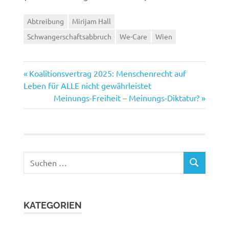
Abtreibung
Mirijam Hall
Schwangerschaftsabbruch
We-Care
Wien
Vorheriger
Beitragsnavigation
Koalitionsvertrag 2025: Menschenrecht auf
Beitrag:
Leben für ALLE nicht gewährleistet
Nächster
Meinungs-Freiheit – Meinungs-Diktatur?
Beitrag:
Suchen
SUCHEN
nach:
KATEGORIEN