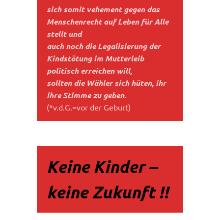
sich somit vehement gegen das
Menschenrecht auf Leben für Alle
stellt und
auch noch die Legalisierung der
Kindstötung im Mutterleib
politisch erreichen will,
sollten die Wähler sich hüten, ihr
ihre Stimme zu geben.
(*v.d.G.=vor der Geburt)
Keine Kinder –
keine Zukunft !!