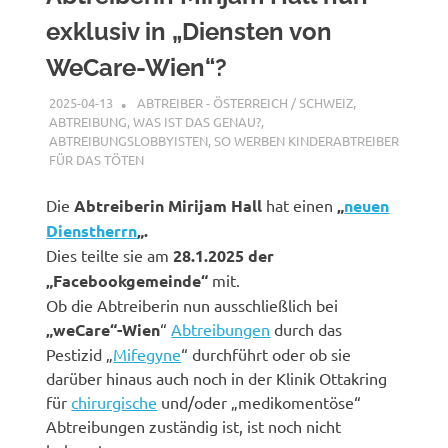
exklusiv in „Diensten von
WeCare-Wien“?
2025-04-13
XX
ABTREIBER - ÖSTERREICH / SCHWEIZ
,
ABTREIBUNG, WAS IST DAS GENAU?
,
ABTREIBUNGSLOBBYISTEN
,
SO WERBEN KINDERABTREIBER
FÜR DAS TÖTEN
Die
Abtreiberin Mirijam Hall
hat einen
„
neuen
Dienstherrn
„.
Dies teilte sie am
28.1.2025 der
„Facebookgemeinde“
mit.
Ob die Abtreiberin nun ausschließlich bei
„weCare“-Wien
“
Abtreibungen
durch das
Pestizid „
Mifegyne
“ durchführt oder ob sie
darüber hinaus auch noch in der Klinik Ottakring
für
chirurgische
und/oder „medikomentöse“
Abtreibungen zuständig ist, ist noch nicht