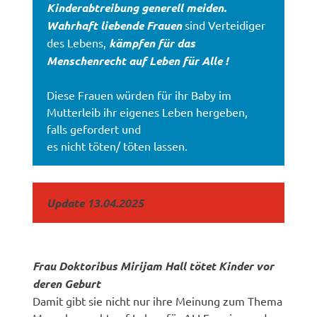
Kinderabtreibung generell meiden.
Wahrhaft liebende Frauen
sind Verteidiger
des Lebens,
kämpfen für das
Menschenrecht auf Leben für Alle !
Diese Frauen würden für ihr Baby im
Mutterleib ihr eigenes Leben hergeben,
falls gefordert und
es nicht töten/ töten lassen.
Update 13.04.2025
Frau Doktoribus Mirijam Hall tötet Kinder vor
deren Geburt
Damit gibt sie nicht nur ihre Meinung zum Thema