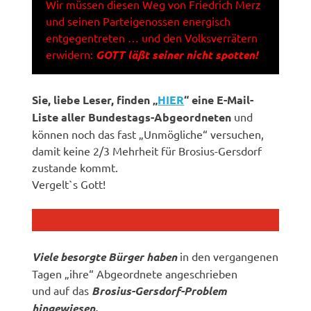
Wir müssen diesen Weg von Friedrich Merz
und seinen Parteigenossen energisch
entgegentreten … und den Volksverrätern
erwidern:
GOTT läßt seiner nicht spotten!
Sie, liebe Leser, finden „
HIER
“ eine E-Mail-
Liste aller Bundestags-Abgeordneten
und
können noch das fast „Unmögliche“ versuchen,
damit keine 2/3 Mehrheit für Brosius-Gersdorf
zustande kommt.
Vergelt`s Gott!
Viele besorgte Bürger haben
in den vergangenen
Tagen „ihre“ Abgeordnete angeschrieben
und auf das
Brosius-Gersdorf-Problem
hingewiesen.