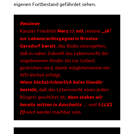
eigenen Fortbestand gefährdet sehen.
Resümee
Kanzler Friedrich
Merz
ist
mit
seinem
„JA“
zur Lebensrechtsgegnerin Brosius-
Gersdorf bereit
, das Risiko einzugehen,
daß in naher Zukunft das Lebensrecht der
ungeborenen Kinder bis zur Geburt
gestrichen wird, damit möglicherweise ein
AfD-Verbot erfolgt.
Wenn höchstrichterlich keine Gewähr
besteht,
daß das Lebensrecht eines jeden
Bürgers geschützt ist,
dann stehen wir
bereits mitten in Auschwitz
… und A
LLES
(!)
wird wieder machbar sein.