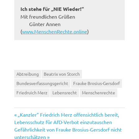
Ich stehe für „NIE Wieder!“
Mit freundlichen Grüßen
Günter Annen
(
www.MenschenRechte.online
)
Abtreibung
Beatrix von Storch
Bundesverfassungsgericht
Frauke Brosius-Gersdorf
Friedruich Merz
Lebensrecht
Menschenrechte
Vorheriger
Beitragsnavigation
„Kanzler“ Friedrich Merz offensichtlich bereit,
Beitrag:
Lebensschutz für AfD-Verbot einzutauschen
Nächster
Gefährlichkeit von Frauke Brosius-Gersdorf nicht
Beitrag:
unterschätzen