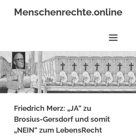
Zum
Menschenrechte.online
Inhalt
springen
Menschenrechte
für
alle
MENÜ
–
für
Geborene
wie
für
Ungeborene
Friedrich Merz: „JA“ zu
Brosius-Gersdorf und somit
„NEIN“ zum LebensRecht