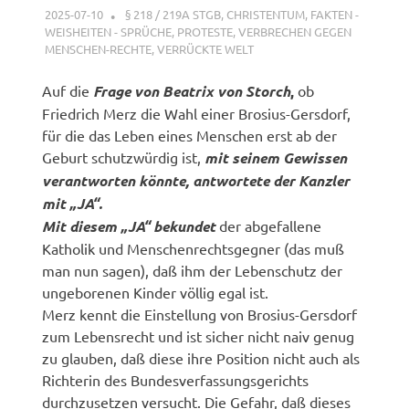
2025-07-10
XX
§ 218 / 219A STGB
,
CHRISTENTUM
,
FAKTEN -
WEISHEITEN - SPRÜCHE
,
PROTESTE
,
VERBRECHEN GEGEN
MENSCHEN-RECHTE
,
VERRÜCKTE WELT
Auf die
Frage von Beatrix von Storch
,
ob
Friedrich Merz die Wahl einer Brosius-Gersdorf,
für die das Leben eines Menschen erst ab der
Geburt schutzwürdig ist,
mit seinem Gewissen
verantworten könnte, antwortete der Kanzler
mit „JA“.
Mit diesem „JA“ bekundet
der abgefallene
Katholik und Menschenrechtsgegner (das muß
man nun sagen), daß ihm der Lebenschutz der
ungeborenen Kinder völlig egal ist.
Merz kennt die Einstellung von Brosius-Gersdorf
zum Lebensrecht und ist sicher nicht naiv genug
zu glauben, daß diese ihre Position nicht auch als
Richterin des Bundesverfassungsgerichts
durchzusetzen versucht. Die Gefahr, daß dieses