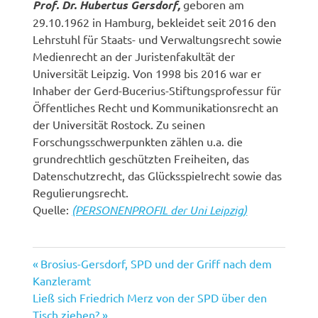
Prof. Dr. Hubertus Gersdorf,
geboren am
29.10.1962 in Hamburg, bekleidet seit 2016 den
Lehrstuhl für Staats- und Verwaltungsrecht sowie
Medienrecht an der Juristenfakultät der
Universität Leipzig. Von 1998 bis 2016 war er
Inhaber der Gerd-Bucerius-Stiftungsprofessur für
Öffentliches Recht und Kommunikationsrecht an
der Universität Rostock. Zu seinen
Forschungsschwerpunkten zählen u.a. die
grundrechtlich geschützten Freiheiten, das
Datenschutzrecht, das Glücksspielrecht sowie das
Regulierungsrecht.
Quelle:
(PERSONENPROFIL der Uni Leipzig)
Vorheriger
Beitragsnavigation
Brosius-Gersdorf, SPD und der Griff nach dem
Beitrag:
Kanzleramt
Nächster
Ließ sich Friedrich Merz von der SPD über den
Beitrag:
Tisch ziehen?