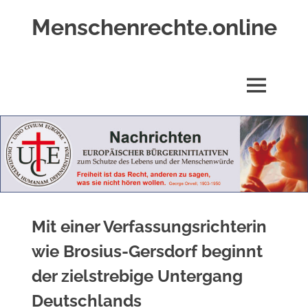
Zum
Menschenrechte.online
Inhalt
springen
Menschenrechte
für
alle
MENÜ
–
für
Geborene
wie
für
Ungeborene
Mit einer Verfassungsrichterin
wie Brosius-Gersdorf beginnt
der zielstrebige Untergang
Deutschlands