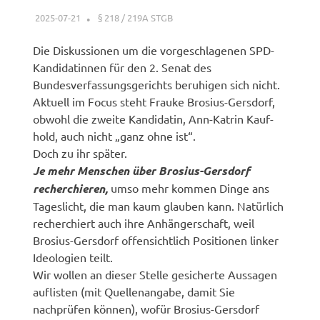
2025-07-21
XX
§ 218 / 219A STGB
Die Diskussionen um die vorgeschlagenen SPD-
Kandidatinnen für den 2. Senat des
Bundesverfassungsgerichts beruhigen sich nicht.
Aktuell im Focus steht Frauke Brosius-Gersdorf,
obwohl die zweite Kandidatin, Ann-Katrin Kauf­
hold, auch nicht „ganz ohne ist“.
Doch zu ihr später.
Je mehr Menschen über Brosius-Gersdorf
recherchieren,
umso mehr kommen Dinge ans
Tageslicht, die man kaum glauben kann. Natürlich
recherchiert auch ihre Anhängerschaft, weil
Brosius-Gersdorf offensichtlich Positionen linker
Ideologien teilt.
Wir wollen an dieser Stelle gesicherte Aussagen
auflisten (mit Quellenangabe, damit Sie
nachprüfen können), wofür Brosius-Gersdorf