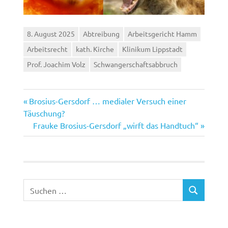
8. August 2025
Abtreibung
Arbeitsgericht Hamm
Arbeitsrecht
kath. Kirche
Klinikum Lippstadt
Prof. Joachim Volz
Schwangerschaftsabbruch
Vorheriger
Beitragsnavigation
Brosius-Gersdorf … medialer Versuch einer
Beitrag:
Täuschung?
Nächster
Frauke Brosius-Gersdorf „wirft das Handtuch“
Beitrag:
Suchen
SUCHEN
nach: