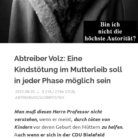
Abtreiber Volz: Eine
Kindstötung im Mutterleib soll
in jeder Phase möglich sein
2025-08-05
XX
§ 218 / 219A STGB
,
ABTREIBUNGSLOBBYISTEN
Man muß diesen Herrn Professor nicht
verstehen,
wenn er meint,
durch töten von
Kindern
vor deren Geburt den Müttern
zu helfen.
A
uch wenn er sich in der CDU Bielefeld