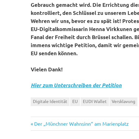
Gebrauch gemacht wird. Die Errichtung die
kontrolliert, den Schlüssel zu unserem Lebe
Wehren wir uns, bevor es zu spät ist! Prote
EU-Digitalkommissarin Henna Virkkunen geg
Fanal der Freiheit durch Brüssel schallen. 
immens wichtige Petition, damit wir gemein
EU senden können.
Vielen Dank!
Hier zum Unterschreiben der Petition
Digitale Identität
EU
EUDI Wallet
Versklavung
Vorheriger
Beitragsnavigation
Der „Münchner Wahnsinn“ am Marienplatz
Beitrag: