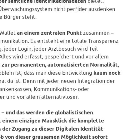
bietet.
ber sämtliche Identifikationsdaten
 Überwachungssystem nicht perfider ausdenken
e Bürger steht.
 Wallet
zusammen –
an einem zentralen Punkt
mmunikation. Es entsteht eine totale Transparenz
 jeder Login, jeder Arztbesuch wird Teil
 Alles wird erfasst, gespeichert und vor allem
,
i zur permanenten, automatisierten Normalität
roblem ist, dass man diese Entwicklung
kaum noch
al da ist. Denn mit jeder neuen Integration der
Krankenkassen, Kommunikations- oder
r und vor allem alternativloser.
 – und das werden die globalistischen
it einem einzigen Mausklick die komplette
der Zugang zu dieser Digitalen Identität
, ob von dieser grausamen Möglichkeit sofort