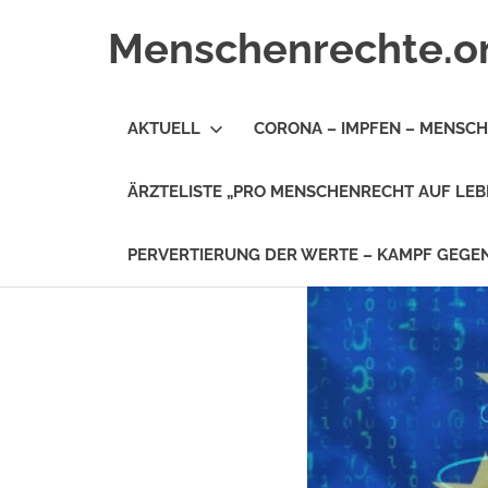
Zum
Menschenrechte.o
Inhalt
springen
Menschenrechte
für
AKTUELL
CORONA – IMPFEN – MENSC
alle
–
für
ÄRZTELISTE „PRO MENSCHENRECHT AUF LEB
Geborene
wie
für
PERVERTIERUNG DER WERTE – KAMPF GEG
Ungeborene