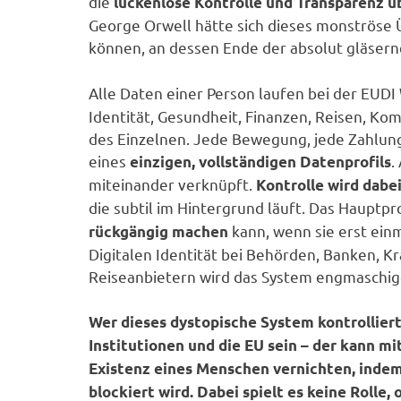
die
lückenlose Kontrolle und Transparenz ü
George Orwell hätte sich dieses monströse
können, an dessen Ende der absolut gläsern
Alle Daten einer Person laufen bei der EUDI
Identität, Gesundheit, Finanzen, Reisen, Ko
des Einzelnen. Jede Bewegung, jede Zahlung,
eines
.
einzigen, vollständigen Datenprofils
miteinander verknüpft.
Kontrolle wird dabe
die subtil im Hintergrund läuft. Das Hauptp
kann, wenn sie erst einm
rückgängig machen
Digitalen Identität bei Behörden, Banken, 
Reiseanbietern wird das System engmaschige
Wer dieses dystopische System kontrolliert
Institutionen und die EU sein – der kann m
Existenz eines Menschen vernichten, indem 
blockiert wird. Dabei spielt es keine Rolle