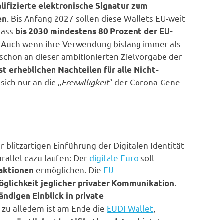
ifizierte elektronische Signatur zum
. Bis Anfang 2027 sollen diese Wallets EU-weit
en
dass
bis 2030 mindestens 80 Prozent der EU-
n. Auch wenn ihre Verwendung bislang immer als
ne schon an dieser ambitionierten Zielvorgabe der
t erheblichen Nachteilen für alle Nicht-
sich nur an die „
Freiwilligkeit
“ der Corona-Gene-
 blitzartigen Einführung der Digitalen Identität
parallel dazu laufen: Der
digitale Euro
soll
​ ermöglichen. Die
EU-
saktionen
​.
lichkeit jeglicher privater Kommunikation
tändigen Einblick in private
d zu alledem ist am Ende die
EUDI Wallet
,