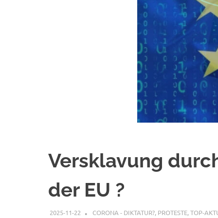
Versklavung durch 
der EU ?
2025-11-22
XX
CORONA - DIKTATUR?
,
PROTESTE
,
TOP-AKT