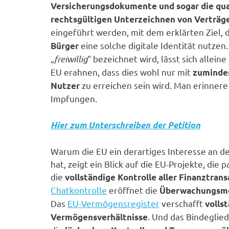
Versicherungsdokumente und sogar die qual
rechtsgültigen Unterzeichnen von Verträg
eingeführt werden, mit dem erklärten Ziel, 
eine solche digitale Identität nutze
Bürger
„
freiwillig
“ bezeichnet wird, lässt sich allei
EU erahnen, dass dies wohl nur mit
zumindes
zu erreichen sein wird. Man erinnere 
Nutzer
Impfungen.
Hier zum Unterschreiben der Petition
Warum die EU ein derartiges Interesse an der
hat, zeigt ein Blick auf die EU-Projekte, die 
die
vollständige Kontrolle aller Finanztran
Chatkontrolle
eröffnet die
Überwachungsmög
Das
EU-Vermögensregister
verschafft
volls
. Und das Bindeglie
Vermögensverhältnisse