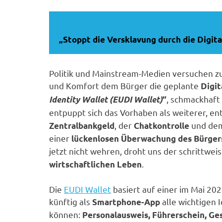
Unterstützen Sie bitte die nachfolgende P
„Stoppt die Versklavung durch die Digita
Politik und Mainstream-Medien versuchen zur
und Komfort dem Bürger die geplante
Digit
, schmackhaft
Identity Wallet (EUDI Wallet)
“
entpuppt sich das Vorhaben als weiterer, 
, der
und d
Zentralbankgeld
Chatkontrolle
einer
lückenlosen Überwachung des Bürgers 
jetzt nicht wehren, droht uns der schrittwei
.
wirtschaftlichen Leben
Die
EUDI Wallet
basiert auf einer im Mai 20
künftig als
alle wichtigen 
Smartphone-App
können:
Personalausweis, Führerschein, Ge