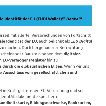
etition
le Identität der EU (EUDI Wallet)!“
Danke!!!
zeit mit allerlei Versprechungen von Fortschritt
, auch bekannt als
ale Identität der EU
„
EU Digital
 zu machen. Doch bei genauerer Betrachtung
entscheidender Baustein neben dem
digitalen
em
hin zu
EU-Vermögensregister
. Wenn wir uns
durch die globalistischen Eliten
se
Ausschluss vom gesellschaftlichen und
24 in Kraft getretenen EU-Verordnung und soll
Identitätsdokumente speichern
sundheitskarte, Bildungsnachweise, Bankkarten,