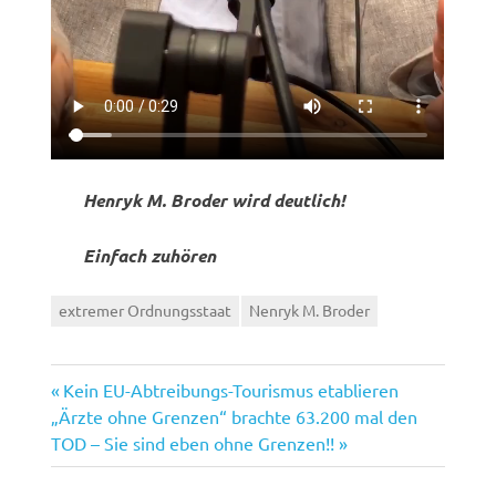
Henryk M. Broder wird deutlich!
Einfach zuhören
extremer Ordnungsstaat
Nenryk M. Broder
Vorheriger
Beitragsnavigation
Kein EU-Abtreibungs-Tourismus etablieren
Nächster
Beitrag:
„Ärzte ohne Grenzen“ brachte 63.200 mal den
Beitrag:
TOD – Sie sind eben ohne Grenzen!!