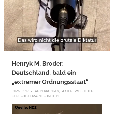
Henryk M. Broder:
Deutschland, bald ein
„extremer Ordnungsstaat“
2026-02-17
XX
ANMERKUNGEN
,
FAKTEN - WEISHEITEN -
SPRÜCHE
,
PERSÖNLICHKEITEN