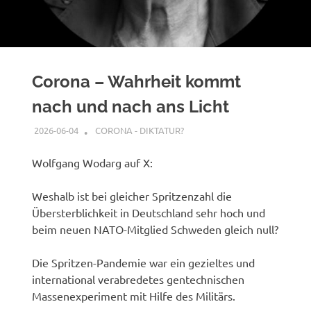
Corona – Wahrheit kommt
nach und nach ans Licht
2026-06-04
XX
CORONA - DIKTATUR?
Wolfgang Wodarg auf X:
Weshalb ist bei gleicher Spritzenzahl die
Übersterblichkeit in Deutschland sehr hoch und
beim neuen NATO-Mitglied Schweden gleich null?
Die Spritzen-Pandemie war ein gezieltes und
international verabredetes gentechnischen
Massenexperiment mit Hilfe des Militärs.