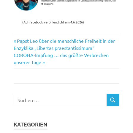
(Auf Facebook veröffentlicht am 4.6.2026)
Vorheriger
Beitragsnavigation
Papst Leo über die menschliche Freiheit in der
Beitrag:
Enzyklika „Libertas praestantissimum“
Nächster
CORONA-Impfung … das größte Verbrechen
Beitrag:
unserer Tage
Suchen
SUCHEN
nach:
KATEGORIEN