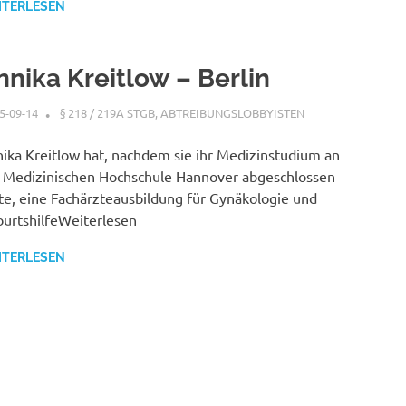
ITERLESEN
nnika Kreitlow – Berlin
5-09-14
XX
§ 218 / 219A STGB
,
ABTREIBUNGSLOBBYISTEN
ika Kreitlow hat, nachdem sie ihr Medizinstudium an
 Medizinischen Hochschule Hannover abgeschlossen
te, eine Fachärzteausbildung für Gynäkologie und
urtshilfeWeiterlesen
ITERLESEN