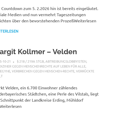
 Countdown zum 5. 2.2026 hin ist bereits eingeläutet.
iale Medien und nun vermehrt Tageszeitungen
ichten über den bevorstehenden ProzeßWeiterlesen
ITERLESEN
argit Kollmer – Velden
5-10-21
XX
§ 218 / 219A STGB
,
ABTREIBUNGSLOBBYISTEN
,
IZINER GEGEN MENSCHENRECHTE AUF LEBEN FÜR ALLE
,
FEGYNE
,
VERBRECHEN GEGEN MENSCHEN-RECHTE
,
VERRÜCKTE
LT
kt Velden, ein 6.700 Einwohner zählendes
derbayerisches Städtchen, eine Perle des Vilstals, liegt
Schnittpunkt der Landkreise Erding, Mühldorf
Weiterlesen