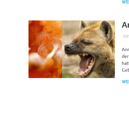
WE
A
202
Ann
der
hat
Geb
WE