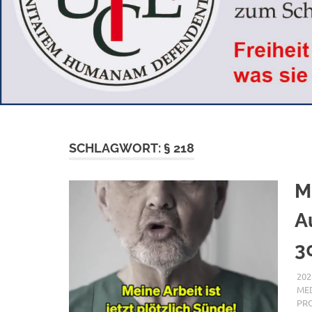
SCHLAGWORT:
§ 218
M
A
3
202
MED
PR