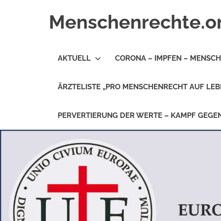
Zum
Menschenrechte.o
Inhalt
springen
Menschenrechte
für
AKTUELL
CORONA – IMPFEN – MENSC
alle
–
für
ÄRZTELISTE „PRO MENSCHENRECHT AUF LEB
Geborene
wie
für
PERVERTIERUNG DER WERTE – KAMPF GEG
Ungeborene