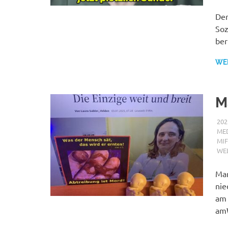
Der
Soz
ber
WE
M
202
MED
MI
WE
Mar
nie
am 
am