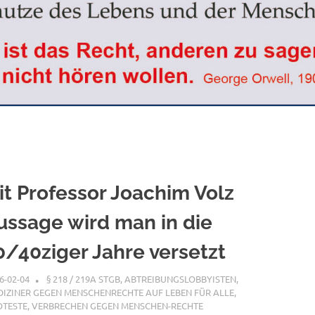
it Professor Joachim Volz
ussage wird man in die
0/40ziger Jahre versetzt
6-02-04
XX
§ 218 / 219A STGB
,
ABTREIBUNGSLOBBYISTEN
,
IZINER GEGEN MENSCHENRECHTE AUF LEBEN FÜR ALLE
,
OTESTE
,
VERBRECHEN GEGEN MENSCHEN-RECHTE