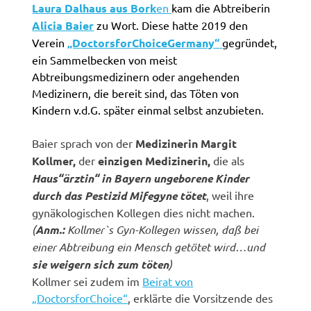
Laura Dalhaus aus Bork
en
kam die Abtreiberin
Alicia Baier
zu Wort. Diese hatte 2019 den
Verein
„DoctorsforChoiceGermany“
gegründet,
ein Sammelbecken von meist
Abtreibungsmedizinern oder angehenden
Medizinern, die bereit sind, das Töten von
Kindern v.d.G. später einmal selbst anzubieten.
Baier sprach von der
Medizinerin Margit
Kollmer,
der
einzigen Medizinerin,
die als
Haus“ärztin“ in Bayern ungeborene Kinder
durch das Pestizid Mifegyne tötet
, weil ihre
gynäkologischen Kollegen dies nicht machen.
(
Anm.:
Kollmer`s Gyn-Kollegen wissen, daß bei
einer Abtreibung ein Mensch getötet wird…und
sie weigern sich zum töten
)
Kollmer sei zudem im
Beirat von
„DoctorsforChoice“
, erklärte die Vorsitzende des