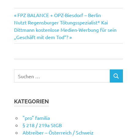
Vorheriger
Beitragsnavigation
FPZ BALANCE + OPZ-Biesdorf – Berlin
Nächster
Beitrag:
Nutzt Regensburger Tötungsspezialist* Kai
Beitrag:
Dittmann kostenlose Medien-Werbung für sein
„Geschäft mit dem Tod“?
Suchen
SUCHEN
nach:
KATEGORIEN
"pro" familia
§ 218 / 219a StGB
Abtreiber – Österreich / Schweiz