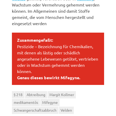
Wachstum oder Vermehrung gehemmt werden
können. Im Allgemeinen sind damit Stoffe
gemeint, die vom Menschen hergestellt und
eingesetzt werden
Zusammengefaßt:
Pestizide – Bezeichnung für Chemikalien,
mit denen als lästig oder schädlich
angesehene Lebewesen getötet, vertrieben
oder in Wachstum gehemmt werden
können.
Genau dieses bewirkt Mifegyne.
§ 218
Abtreibung
Margit Kollmer
medikamentös
Mifegyne
Schwangerschaftsabbruch
Velden