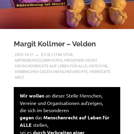
Margit Kollmer – Velden
2025-10-21
XX
§ 218 / 219A STGB
,
ABTREIBUNGSLOBBYISTEN
,
MEDIZINER GEGEN
MENSCHENRECHTE AUF LEBEN FÜR ALLE
,
MIFEGYNE
,
VERBRECHEN GEGEN MENSCHEN-RECHTE
,
VERRÜCKTE
WELT
Wir wollen
an dieser Stelle Menschen,
Vereine und Organisationen aufzeigen,
die sich im besonderen
gegen
das
Menschenrecht auf Leben für
ALLE
stellen,
sei es
durch Verbreiten einer