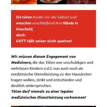
Sie töten
Kinder vor der Geburt und
waschen
anschließend ihre
Hände in
Unschuld,
doch:
GOTT läßt seiner nicht spotten!
Wir müssen diesem Engagement von
Medizinern,
die das Töten von unschuldigen und
wehrlosen Kindern v.d.G nun auch noch als
medizinische Dienstleistung zu den Hausärzten
tragen wollen, strikt und entschieden und
deutlich widersprechen.
Töten darf niemals zu einer legalen
medizinischen Dienstleistung verkommen!