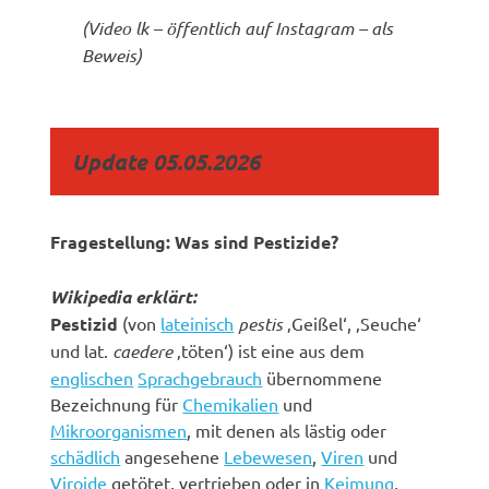
(Video lk – öffentlich auf Instagram – als
Beweis)
Update 05.05.2026
Fragestellung: Was sind Pestizide?
Wikipedia erklärt:
Pestizid
(von
lateinisch
pestis
‚Geißel‘, ‚Seuche‘
und lat.
caedere
‚töten‘) ist eine aus dem
englischen
Sprachgebrauch
übernommene
Bezeichnung für
Chemikalien
und
Mikroorganismen
, mit denen als lästig oder
schädlich
angesehene
Lebewesen
,
Viren
und
Viroide
getötet, vertrieben oder in
Keimung
,