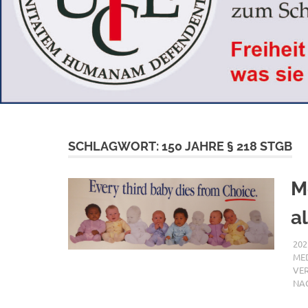
SCHLAGWORT:
150 JAHRE § 218 STGB
M
a
202
MED
VE
NAC