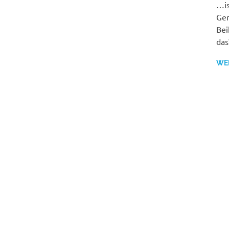
…is
Ger
Bei
das
WE