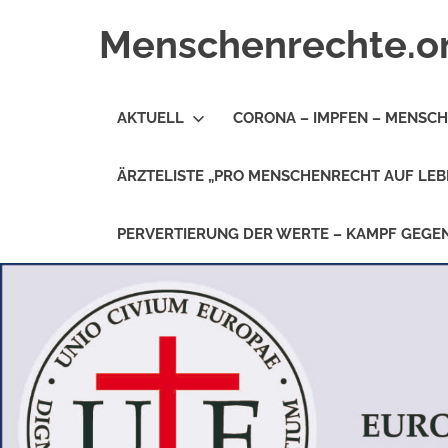
Zum
Menschenrechte.o
Inhalt
springen
Menschenrechte
für
AKTUELL
CORONA – IMPFEN – MENSC
alle
–
für
ÄRZTELISTE „PRO MENSCHENRECHT AUF LEB
Geborene
wie
für
PERVERTIERUNG DER WERTE – KAMPF GEG
Ungeborene