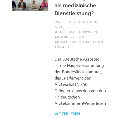
als medizinische
Dienstleistung?
2025-05-31
XX
§ 218 / 219A
STGB
,
ABTREIBUNGSLOBBYISTEN
,
MEDIZINER GEGEN
MENSCHENRECHTE AUF LEBEN
FÜR ALLE
Der „Deutsche Ärztetag“
ist die Hauptversammlung
der Bundesärztekammer,
das „Parlament der
Ärzteschaft“. 250
Delegierte werden von den
17 deutschen
ÄrztekammernWeiterlesen
WEITERLESEN