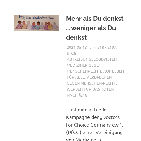
Mehr als Du denkst
… weniger als Du
denkst
2021-05-13
XX
§ 218 / 219A
STGB
,
ABTREIBUNGSLOBBYISTEN
,
MEDIZINER GEGEN
MENSCHENRECHTE AUF LEBEN
FÜR ALLE
,
VERBRECHEN
GEGEN MENSCHEN-RECHTE
,
WERBEN FÜR DAS TÖTEN
NACH §218
…ist eine aktuelle
Kampagne der „Doctors
for Choice Germany e.v.“,
(DfCG) einer Vereinigung
von Medizinern,