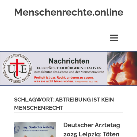
Zum
Menschenrechte.online
Inhalt
springen
Menschenrechte
für
alle
MENÜ
–
für
Geborene
wie
für
Ungeborene
SCHLAGWORT:
ABTREIBUNG IST KEIN
MENSCHENRECHT
Deutscher Ärztetag
2025 Leipzig: Töten