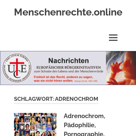
Zum
Menschenrechte.online
Inhalt
springen
Menschenrechte
für
alle
MENÜ
–
für
Geborene
wie
für
Ungeborene
SCHLAGWORT:
ADRENOCHROM
Adrenochrom,
Pädophilie,
Pornographie,