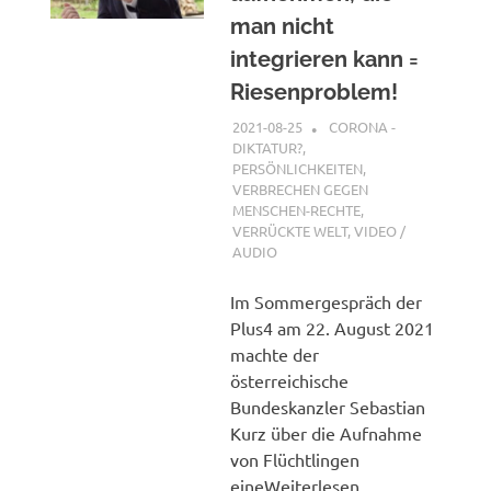
man nicht
integrieren kann =
Riesenproblem!
2021-08-25
XX
CORONA -
DIKTATUR?
,
PERSÖNLICHKEITEN
,
VERBRECHEN GEGEN
MENSCHEN-RECHTE
,
VERRÜCKTE WELT
,
VIDEO /
AUDIO
Im Sommergespräch der
Plus4 am 22. August 2021
machte der
österreichische
Bundeskanzler Sebastian
Kurz über die Aufnahme
von Flüchtlingen
eineWeiterlesen