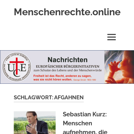
Zum
Menschenrechte.online
Inhalt
springen
Menschenrechte
für
alle
MENÜ
–
für
Geborene
wie
für
Ungeborene
SCHLAGWORT:
AFGAHNEN
Sebastian Kurz:
Menschen
aufnehmen, die