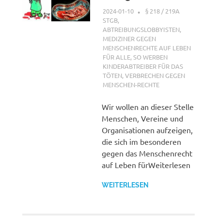
2024-01-10
XX
§ 218 / 219A
STGB
,
ABTREIBUNGSLOBBYISTEN
,
MEDIZINER GEGEN
MENSCHENRECHTE AUF LEBEN
FÜR ALLE
,
SO WERBEN
KINDERABTREIBER FÜR DAS
TÖTEN
,
VERBRECHEN GEGEN
MENSCHEN-RECHTE
Wir wollen an dieser Stelle
Menschen, Vereine und
Organisationen aufzeigen,
die sich im besonderen
gegen das Menschenrecht
auf Leben fürWeiterlesen
WEITERLESEN