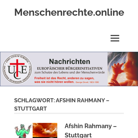
Zum
Menschenrechte.online
Inhalt
springen
Menschenrechte
für
alle
MENÜ
–
für
Geborene
wie
für
Ungeborene
SCHLAGWORT:
AFSHIN RAHMANY –
STUTTGART
Afshin Rahmany –
Stuttgart