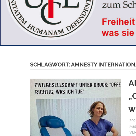
SCHLAGWORT:
AMNESTY INTERNATION
A
„O
w
202
MED
VE