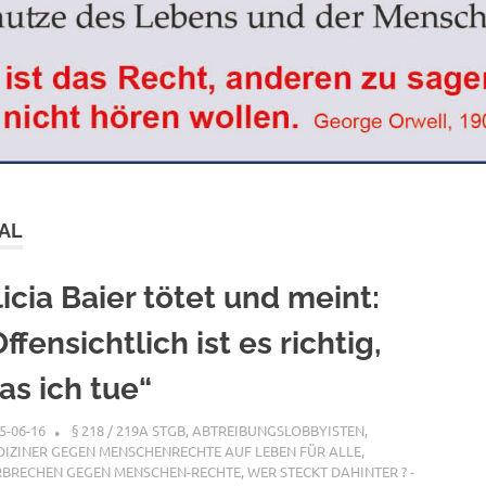
AL
licia Baier tötet und meint:
ffensichtlich ist es richtig,
as ich tue“
5-06-16
XX
§ 218 / 219A STGB
,
ABTREIBUNGSLOBBYISTEN
,
IZINER GEGEN MENSCHENRECHTE AUF LEBEN FÜR ALLE
,
RBRECHEN GEGEN MENSCHEN-RECHTE
,
WER STECKT DAHINTER ? -