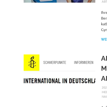
AB
Ihr
Ber
kat
Gy
WE
A
M
A
202
MED
NA