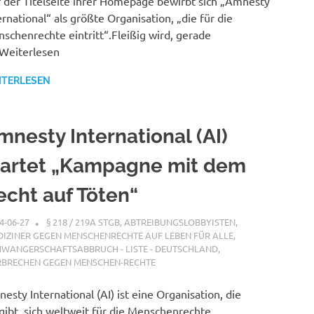
 der Titelseite ihrer Homepage bewirbt sich „Amnesty
ernational“ als größte Organisation, „die für die
schenrechte eintritt“.Fleißig wird, gerade
Weiterlesen
ITERLESEN
mnesty International (AI)
tartet „Kampagne mit dem
echt auf Töten“
4-06-27
XX
§ 218 / 219A STGB
,
ABTREIBUNGSLOBBYISTEN
,
IZINER GEGEN MENSCHENRECHTE AUF LEBEN FÜR ALLE
,
WANGERSCHAFTSABBRUCH - LISTE - DEUTSCHLAND
,
RBRECHEN GEGEN MENSCHEN-RECHTE
esty International (AI) ist eine Organisation, die
gibt, sich weltweit für die Menschenrechte