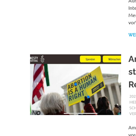
Auf
Int
Men
vor
WE
A
s
R
202
MED
SCH
VE
Amn
vor