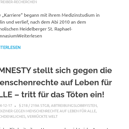
TREIBER-RECHERCHEN
e „Karriere“ begann mit ihrem Medizinstudium in
lin und verlief, nach dem Abi 2010 an dem
holischen Heidelberger St. Raphael-
mnasiumWeiterlesen
ITERLESEN
MNESTY stellt sich gegen die
enschenrechte auf Leben für
LLE – tritt für das Töten ein!
4-12-17
XX
§ 218 / 219A STGB
,
ABTREIBUNGSLOBBYISTEN
,
IZINER GEGEN MENSCHENRECHTE AUF LEBEN FÜR ALLE
,
CHDENKLICHES
,
VERRÜCKTE WELT