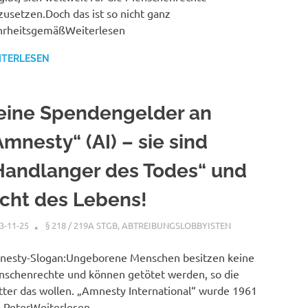
zusetzen.Doch das ist so nicht ganz
rheitsgemäßWeiterlesen
ITERLESEN
eine Spendengelder an
Amnesty“ (AI) – sie sind
Handlanger des Todes“ und
icht des Lebens!
3-11-25
XX
§ 218 / 219A STGB
,
ABTREIBUNGSLOBBYISTEN
esty-Slogan:Ungeborene Menschen besitzen keine
schenrechte und können getötet werden, so die
ter das wollen. „Amnesty International“ wurde 1961
 PeterWeiterlesen