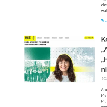
ein
wah
WE
K
„
„
n
202
Amn
Men
Müt
von