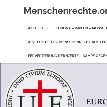
Zum
Menschenrechte.o
Inhalt
springen
Menschenrechte
für
AKTUELL
CORONA – IMPFEN – MENSC
alle
–
für
ÄRZTELISTE „PRO MENSCHENRECHT AUF LEB
Geborene
wie
für
PERVERTIERUNG DER WERTE – KAMPF GEG
Ungeborene