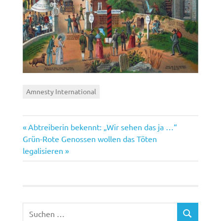
Amnesty International
Vorheriger
Beitragsnavigation
Abtreiberin bekennt: „Wir sehen das ja …“
Nächster
Beitrag:
Grün-Rote Genossen wollen das Töten
Beitrag:
legalisieren
Suchen
SUCHEN
nach: