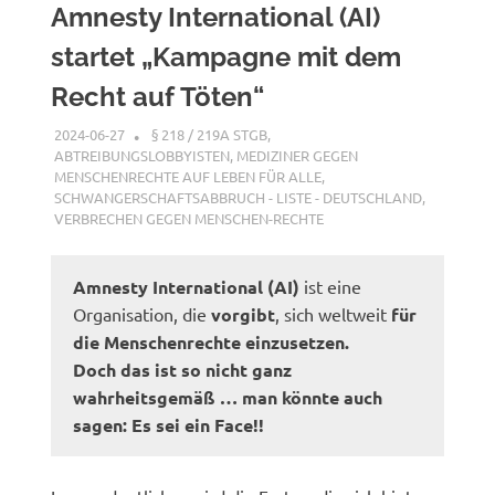
Amnesty International (AI)
startet „Kampagne mit dem
Recht auf Töten“
2024-06-27
XX
§ 218 / 219A STGB
,
ABTREIBUNGSLOBBYISTEN
,
MEDIZINER GEGEN
MENSCHENRECHTE AUF LEBEN FÜR ALLE
,
SCHWANGERSCHAFTSABBRUCH - LISTE - DEUTSCHLAND
,
VERBRECHEN GEGEN MENSCHEN-RECHTE
Amnesty International (AI)
ist eine
Organisation, die
vorgibt
, sich weltweit
für
die Menschenrechte einzusetzen.
Doch das ist so nicht ganz
wahrheitsgemäß … man könnte auch
sagen: Es sei ein Face!!