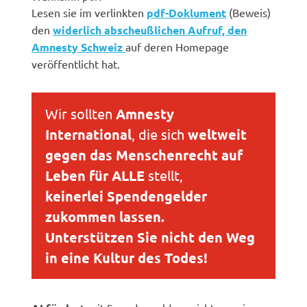
Lesen sie im verlinkten
pdf-Doklument
(Beweis)
den
widerlich abscheußlichen Aufruf, den
Amnesty Schweiz
auf deren Homepage
veröffentlicht hat.
Wir sollten
Amnesty
International
, die sich
weltweit
gegen das Menschenrecht auf
Leben für ALLE
stellt,
keinerlei Spendengelder
zukommen lassen.
Unterstützen Sie nicht den Weg
in eine Kultur des Todes!