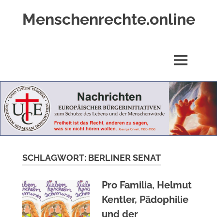
Zum
Menschenrechte.online
Inhalt
springen
Menschenrechte
für
alle
MENÜ
–
für
Geborene
wie
für
Ungeborene
SCHLAGWORT:
BERLINER SENAT
Pro Familia, Helmut
Kentler, Pädophilie
und der