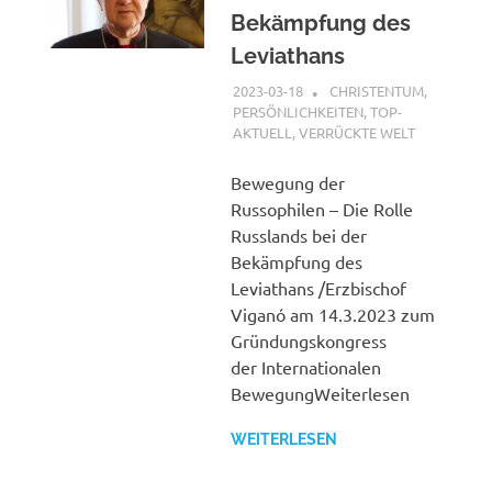
Bekämpfung des
Leviathans
2023-03-18
XX
CHRISTENTUM
,
PERSÖNLICHKEITEN
,
TOP-
AKTUELL
,
VERRÜCKTE WELT
Bewegung der
Russophilen – Die Rolle
Russlands bei der
Bekämpfung des
Leviathans /Erzbischof
Viganó am 14.3.2023 zum
Gründungskongress
der Internationalen
BewegungWeiterlesen
WEITERLESEN