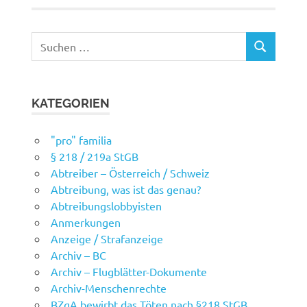
Suchen
SUCHEN
nach:
KATEGORIEN
"pro" familia
§ 218 / 219a StGB
Abtreiber – Österreich / Schweiz
Abtreibung, was ist das genau?
Abtreibungslobbyisten
Anmerkungen
Anzeige / Strafanzeige
Archiv – BC
Archiv – Flugblätter-Dokumente
Archiv-Menschenrechte
BZgA bewirbt das Töten nach §218 StGB