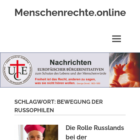
Zum
Menschenrechte.online
Inhalt
springen
Menschenrechte
für
alle
MENÜ
–
für
Geborene
wie
für
Ungeborene
SCHLAGWORT:
BEWEGUNG DER
RUSSOPHILEN
Die Rolle Russlands
bei der