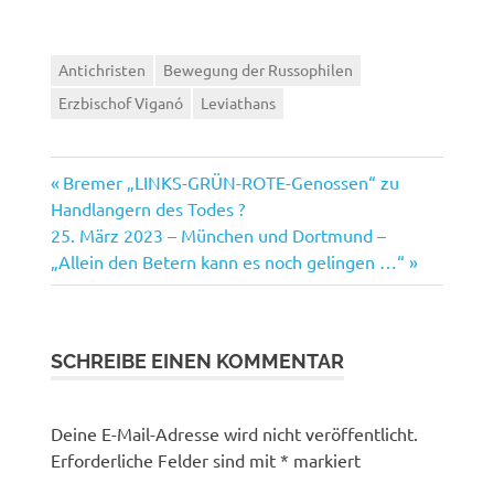
Antichristen
Bewegung der Russophilen
Erzbischof Viganó
Leviathans
Vorheriger
Beitragsnavigation
Bremer „LINKS-GRÜN-ROTE-Genossen“ zu
Beitrag:
Handlangern des Todes ?
Nächster
25. März 2023 – München und Dortmund –
Beitrag:
„Allein den Betern kann es noch gelingen …“
SCHREIBE EINEN KOMMENTAR
Deine E-Mail-Adresse wird nicht veröffentlicht.
Erforderliche Felder sind mit
*
markiert