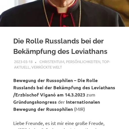
Die Rolle Russlands bei der
Bekämpfung des Leviathans
2023-03-18
XX
CHRISTENTUM
,
PERSÖNLICHKEITEN
,
TOP-
AKTUELL
,
VERRÜCKTE WELT
Bewegung der Russophilen – Die Rolle
Russlands bei der Bekämpfung des Leviathans
/Erzbischof Viganó am 14.3.2023
zum
Gründungskongress
der
Internationalen
Bewegung der Russophilen
(MIR)
Liebe Freunde, es ist mir eine große Freude,