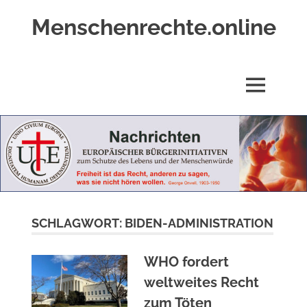
Zum
Menschenrechte.online
Inhalt
springen
Menschenrechte
für
alle
MENÜ
–
für
Geborene
wie
für
Ungeborene
SCHLAGWORT:
BIDEN-ADMINISTRATION
WHO fordert
weltweites Recht
zum Töten