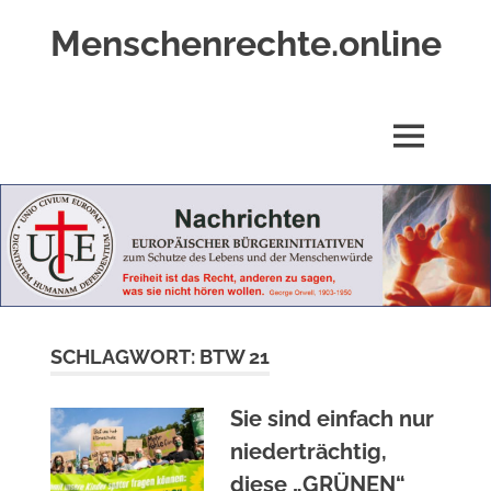
Zum
Menschenrechte.online
Inhalt
springen
Menschenrechte
für
alle
MENÜ
–
für
Geborene
wie
für
Ungeborene
SCHLAGWORT:
BTW 21
Sie sind einfach nur
niederträchtig,
diese „GRÜNEN“