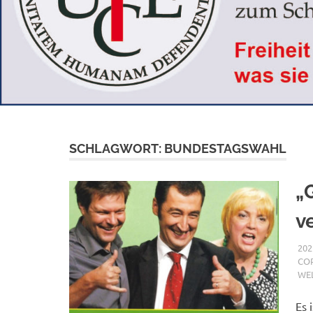
SCHLAGWORT:
BUNDESTAGSWAHL
„
v
202
COR
WE
Es 