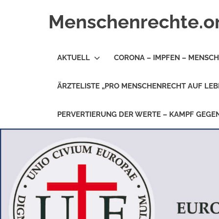
Zum
Menschenrechte.o
Inhalt
springen
Menschenrechte
für
AKTUELL
CORONA – IMPFEN – MENSC
alle
–
für
ÄRZTELISTE „PRO MENSCHENRECHT AUF LEB
Geborene
wie
für
PERVERTIERUNG DER WERTE – KAMPF GEG
Ungeborene