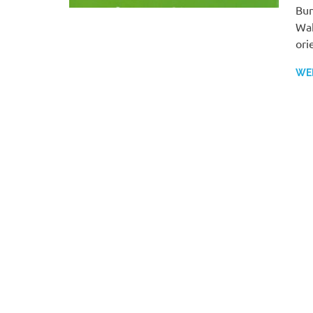
Bun
Wah
ori
WE