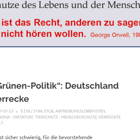
Grünen-Politik“: Deutschland
errecke
1-07-23
XX
§ 218 / 219A STGB
,
ABTREIBUNGSLOBBYISTEN
,
ONA - DIKTATUR?
,
TIERSCHUTZ - MENSCHENSCHUTZ
,
VERRÜCKTE
LT
ist sicher schwierig, für die bevorstehende