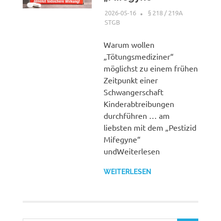
2026-05-16
XX
§ 218 / 219A
STGB
Warum wollen
„Tötungsmediziner“
möglichst zu einem frühen
Zeitpunkt einer
Schwangerschaft
Kinderabtreibungen
durchführen … am
liebsten mit dem „Pestizid
Mifegyne“
undWeiterlesen
WEITERLESEN