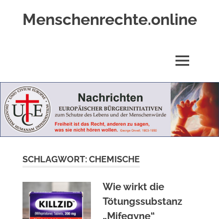
Zum
Menschenrechte.online
Inhalt
springen
Menschenrechte
für
alle
MENÜ
–
für
Geborene
wie
für
Ungeborene
SCHLAGWORT:
CHEMISCHE
Wie wirkt die
Tötungssubstanz
„Mifegyne“