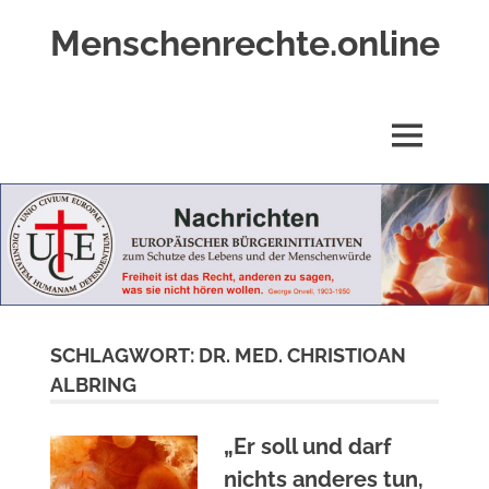
Zum
Menschenrechte.online
Inhalt
springen
Menschenrechte
für
alle
MENÜ
–
für
Geborene
wie
für
Ungeborene
SCHLAGWORT:
DR. MED. CHRISTIOAN
ALBRING
„Er soll und darf
nichts anderes tun,