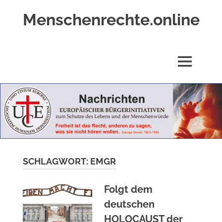
Zum
Menschenrechte.online
Inhalt
springen
Menschenrechte
für
alle
MENÜ
–
für
Geborene
wie
für
Ungeborene
SCHLAGWORT:
EMGR
Folgt dem
deutschen
HOLOCAUST der