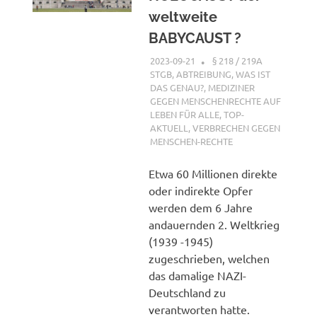
weltweite
BABYCAUST ?
2023-09-21
XX
§ 218 / 219A
STGB
,
ABTREIBUNG, WAS IST
DAS GENAU?
,
MEDIZINER
GEGEN MENSCHENRECHTE AUF
LEBEN FÜR ALLE
,
TOP-
AKTUELL
,
VERBRECHEN GEGEN
MENSCHEN-RECHTE
Etwa 60 Millionen direkte
oder indirekte Opfer
werden dem 6 Jahre
andauernden 2. Weltkrieg
(1939 -1945)
zugeschrieben, welchen
das damalige NAZI-
Deutschland zu
verantworten hatte.